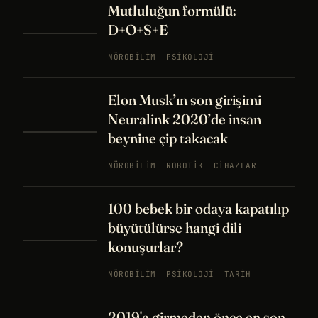
Mutluluğun formülü:
D+O+S+E
NÖROBILIM
PSIKOLOJI
Elon Musk’ın son girişimi
Neuralink 2020’de insan
beynine çip takacak
NÖROBILIM
ROBOTIK
CIHAZLAR
100 bebek bir odaya kapatılıp
büyütülürse hangi dili
konuşurlar?
NÖROBILIM
PSIKOLOJI
TARIH
2019'a girmeden önce en son