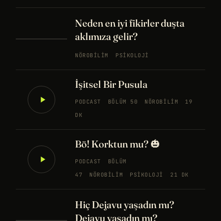
Neden en iyi fikirler duşta
aklımıza gelir?
NÖROBILIM
PSIKOLOJI
İşitsel Bir Pusula
PODCAST
BÖLÜM 50
NÖROBILIM
19
DK
Bö! Korktun mu? 🎃
PODCAST
BÖLÜM
47
NÖROBILIM
PSIKOLOJI
21 DK
Hiç Dejavu yaşadın mı?
Dejavu yaşadın mı?