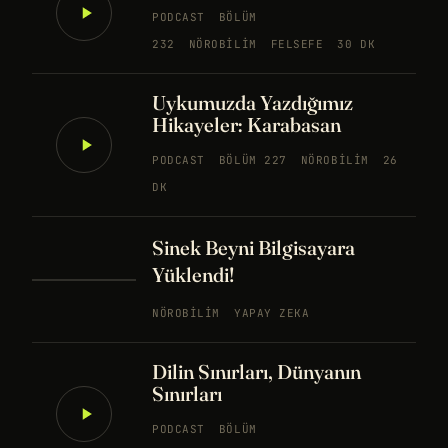
PODCAST
BÖLÜM
232
NÖROBILIM
FELSEFE
30 DK
Uykumuzda Yazdığımız
Hikayeler: Karabasan
PODCAST
BÖLÜM 227
NÖROBILIM
26
DK
Sinek Beyni Bilgisayara
Yüklendi!
NÖROBILIM
YAPAY ZEKA
Dilin Sınırları, Dünyanın
Sınırları
PODCAST
BÖLÜM