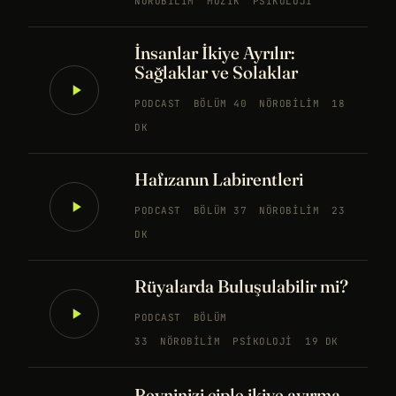
NÖROBILIM
MÜZIK
PSIKOLOJI
İnsanlar İkiye Ayrılır:
Sağlaklar ve Solaklar
PODCAST
BÖLÜM 40
NÖROBILIM
18
DK
Hafızanın Labirentleri
PODCAST
BÖLÜM 37
NÖROBILIM
23
DK
Rüyalarda Buluşulabilir mi?
PODCAST
BÖLÜM
33
NÖROBILIM
PSIKOLOJI
19 DK
Beyninizi çiple ikiye ayırma