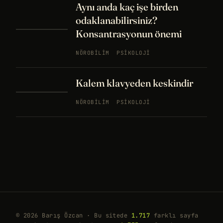
Aynı anda kaç işe birden
odaklanabilirsiniz?
Konsantrasyonun önemi
NÖROBILIM
PSIKOLOJI
Kalem klavyeden keskindir
NÖROBILIM
PSIKOLOJI
© 2026 Barış Özcan · Bu sitede
1.717
farklı sayfa