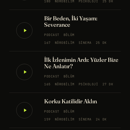
180
NÖROBILIM
PSIKOLOJI
25 DK
Bir Beden, İki Yaşam:
Severance
PODCAST
BÖLÜM
167
NÖROBILIM
SINEMA
25 DK
İlk İzlenimin Ardı: Yüzler Bize
Ne Anlatır?
PODCAST
BÖLÜM
165
NÖROBILIM
PSIKOLOJI
27 DK
Korku Katilidir Aklın
PODCAST
BÖLÜM
159
NÖROBILIM
SINEMA
24 DK