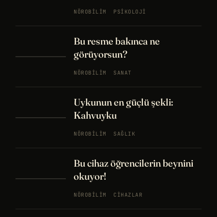
NÖROBILIM
PSIKOLOJI
Bu resme bakınca ne
görüyorsun?
NÖROBILIM
SANAT
Uykunun en güçlü şekli:
Kahvuyku
NÖROBILIM
SAĞLIK
Bu cihaz öğrencilerin beynini
okuyor!
NÖROBILIM
CIHAZLAR