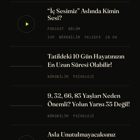
“İç Sesimiz” Aslında Kimin
Sesi?
PODCAST
BÖLÜM
239
NÖROBILIM
FELSEFE
28 DK
Tatildeki 10 Gün Hayatınızın
En Uzun Süresi Olabilir!
NÖROBILIM
PSIKOLOJI
9, 32, 66, 83 Yaşları Neden
Önemli? Yolun Yarısı 35 Değil!
NÖROBILIM
PSIKOLOJI
Asla Unutulmayacaksınız