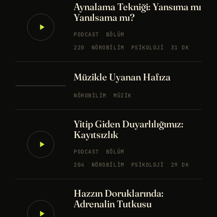
Aynalama Tekniği: Yansıma mı
Yanılsama mı?
PODCAST
BÖLÜM
220
NÖROBILIM
PSIKOLOJI
31 DK
Müzikle Uyanan Hafıza
NÖROBILIM
MÜZIK
Yitip Giden Duyarlılığımız:
Kayıtsızlık
PODCAST
BÖLÜM
204
NÖROBILIM
PSIKOLOJI
29 DK
Hazzın Doruklarında:
Adrenalin Tutkusu