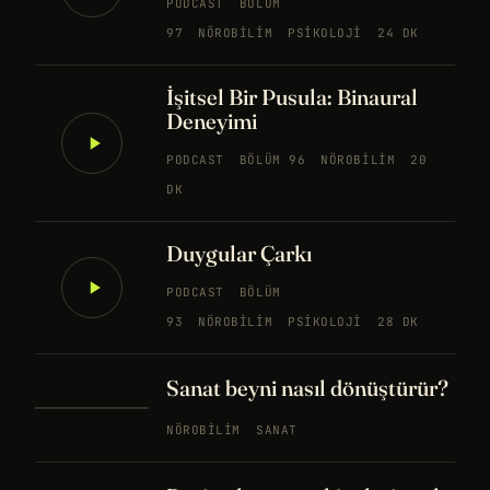
PODCAST
BÖLÜM
97
NÖROBILIM
PSIKOLOJI
24 DK
İşitsel Bir Pusula: Binaural
Deneyimi
PODCAST
BÖLÜM 96
NÖROBILIM
20
DK
Duygular Çarkı
PODCAST
BÖLÜM
93
NÖROBILIM
PSIKOLOJI
28 DK
Sanat beyni nasıl dönüştürür?
NÖROBILIM
SANAT