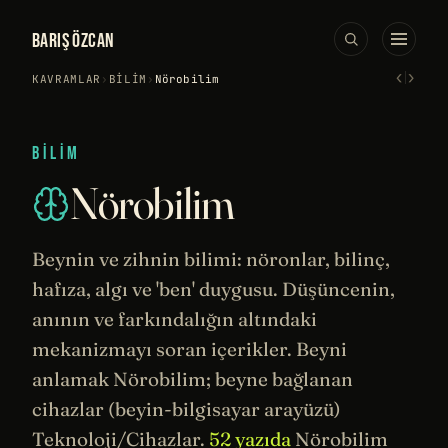
BARIŞ ÖZCAN
‹
›
KAVRAMLAR
›
BILIM
›
Nörobilim
BILIM
Nörobilim
Beynin ve zihnin bilimi:
nöronlar
,
bilinç
,
hafıza
, algı ve 'ben' duygusu. Düşüncenin,
anının ve farkındalığın altındaki
mekanizmayı soran içerikler. Beyni
anlamak Nörobilim; beyne bağlanan
cihazlar
(beyin-bilgisayar arayüzü)
Teknoloji/Cihazlar.
52 yazıda
Nörobilim