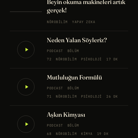
Beyin okuma makineleri artık
gerçek!
NÖROBILIM
YAPAY ZEKA
Neden Yalan Söyleriz?
PODCAST
BÖLÜM
72
NÖROBILIM
PSIKOLOJI
17 DK
Mutluluğun Formülü
PODCAST
BÖLÜM
71
NÖROBILIM
PSIKOLOJI
26 DK
Aşkın Kimyası
PODCAST
BÖLÜM
68
NÖROBILIM
KIMYA
19 DK