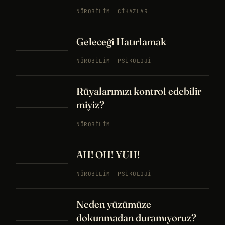
NÖROBILIM
CIHAZLAR
Geleceği Hatırlamak
NÖROBILIM
PSIKOLOJI
Rüyalarımızı kontrol edebilir
miyiz?
NÖROBILIM
AH! OH! YUH!
NÖROBILIM
PSIKOLOJI
Neden yüzümüze
dokunmadan duramıyoruz?