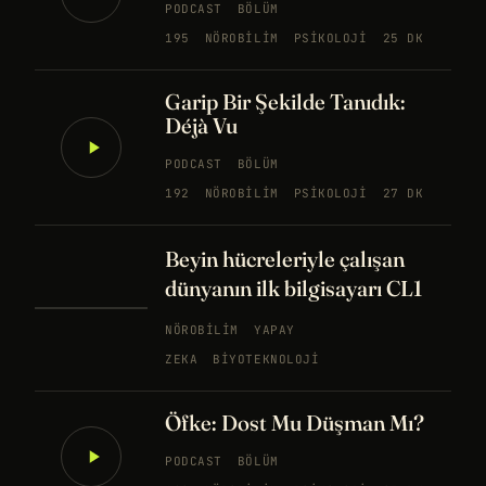
PODCAST
BÖLÜM
195
NÖROBILIM
PSIKOLOJI
25 DK
Garip Bir Şekilde Tanıdık:
Déjà Vu
PODCAST
BÖLÜM
192
NÖROBILIM
PSIKOLOJI
27 DK
Beyin hücreleriyle çalışan
dünyanın ilk bilgisayarı CL1
NÖROBILIM
YAPAY
ZEKA
BIYOTEKNOLOJI
Öfke: Dost Mu Düşman Mı?
PODCAST
BÖLÜM