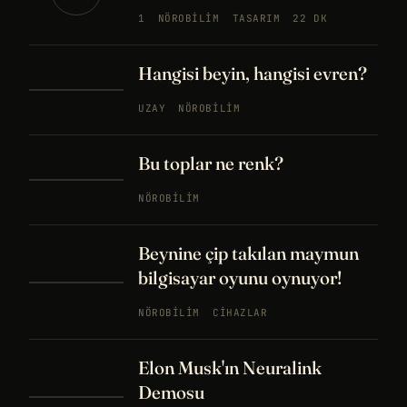
1
NÖROBILIM
TASARIM
22 DK
Hangisi beyin, hangisi evren?
UZAY
NÖROBILIM
Bu toplar ne renk?
NÖROBILIM
Beynine çip takılan maymun
bilgisayar oyunu oynuyor!
NÖROBILIM
CIHAZLAR
Elon Musk'ın Neuralink
Demosu