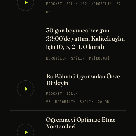
PODCAST
BÖLÜM 102
NÖROBILIM
27
DK
30 gün boyunca her gün
22:00'de yattım. Kaliteli uyku
için 10, 3, 2, 1, 0 kuralı
NÖROBILIM
SAĞLIK
PSIKOLOJI
Bu Bölümü Uyumadan Önce
Dinleyin
PODCAST
BÖLÜM
98
NÖROBILIM
SAĞLIK
26 DK
Öğrenmeyi Optimize Etme
Yöntemleri