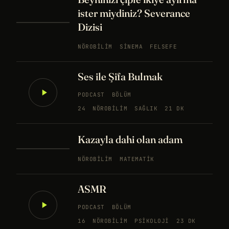
ister miydiniz? Severance
Dizisi
NÖROBILIM
SINEMA
FELSEFE
Ses ile Şifa Bulmak
PODCAST
BÖLÜM
24
NÖROBILIM
SAĞLIK
21 DK
Kazayla dahi olan adam
NÖROBILIM
MATEMATIK
ASMR
PODCAST
BÖLÜM
16
NÖROBILIM
PSIKOLOJI
23 DK