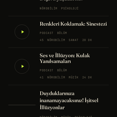
NÖROBILIM
PSIKOLOJI
Renkleri Koklamak: Sinestezi
PODCAST
BÖLÜM
45
NÖROBILIM
SANAT
20 DK
Ses ve İllüzyon: Kulak
Yanılsamaları
PODCAST
BÖLÜM
41
NÖROBILIM
MÜZIK
24 DK
Duyduklarınıza
inanamayacaksınız! İşitsel
İllüzyonlar