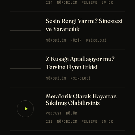
224
NÖROBILIM
FELSEFE
29 DK
Sesin Rengi Var mı? Sinestezi
ve Yaratıcılık
NÖROBILIM
MÜZIK
PSIKOLOJI
Z Kuşağı Aptallaşıyor mu?
Tersine Flynn Etkisi
NÖROBILIM
PSIKOLOJI
Metaforik Olarak Hayattan
Sıkılmış Olabilirsiniz
PODCAST
BÖLÜM
221
NÖROBILIM
FELSEFE
25 DK