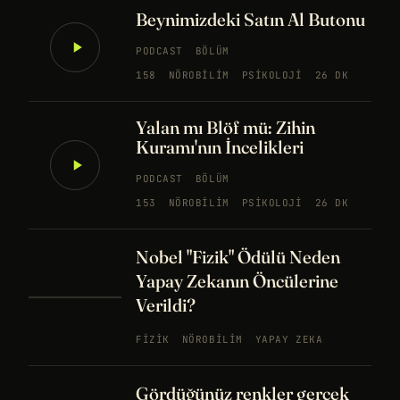
Beynimizdeki Satın Al Butonu
PODCAST
BÖLÜM
158
NÖROBILIM
PSIKOLOJI
26 DK
Yalan mı Blöf mü: Zihin
Kuramı'nın İncelikleri
PODCAST
BÖLÜM
153
NÖROBILIM
PSIKOLOJI
26 DK
Nobel "Fizik" Ödülü Neden
Yapay Zekanın Öncülerine
Verildi?
FIZIK
NÖROBILIM
YAPAY ZEKA
Gördüğünüz renkler gerçek