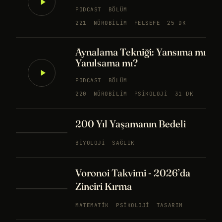
PODCAST
BÖLÜM
221
NÖROBILIM
FELSEFE
25 DK
Aynalama Tekniği: Yansıma mı
Yanılsama mı?
PODCAST
BÖLÜM
220
NÖROBILIM
PSIKOLOJI
31 DK
200 Yıl Yaşamanın Bedeli
BIYOLOJI
SAĞLIK
Voronoi Takvimi - 2026’da
Zinciri Kırma
MATEMATIK
PSIKOLOJI
TASARIM