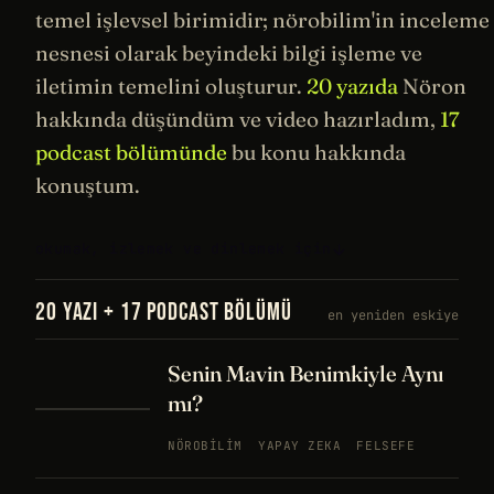
temel işlevsel birimidir;
nörobilim
'in inceleme
nesnesi olarak beyindeki bilgi işleme ve
iletimin temelini oluşturur.
20 yazıda
Nöron
hakkında düşündüm ve video hazırladım,
17
podcast bölümünde
bu konu hakkında
konuştum.
okumak, izlemek ve dinlemek için
20 YAZI + 17 PODCAST BÖLÜMÜ
en yeniden eskiye
Senin Mavin Benimkiyle Aynı
mı?
NÖROBILIM
YAPAY ZEKA
FELSEFE