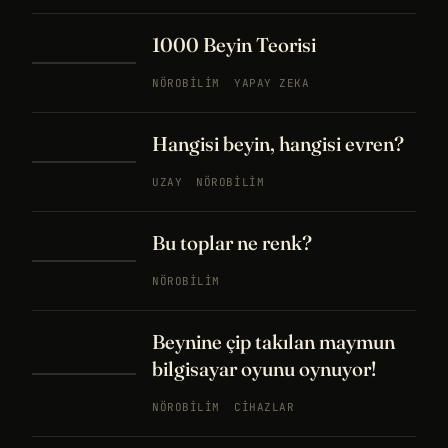
1000 Beyin Teorisi
NÖROBILIM
YAPAY ZEKA
Hangisi beyin, hangisi evren?
UZAY
NÖROBILIM
Bu toplar ne renk?
NÖROBILIM
Beynine çip takılan maymun
bilgisayar oyunu oynuyor!
NÖROBILIM
CIHAZLAR