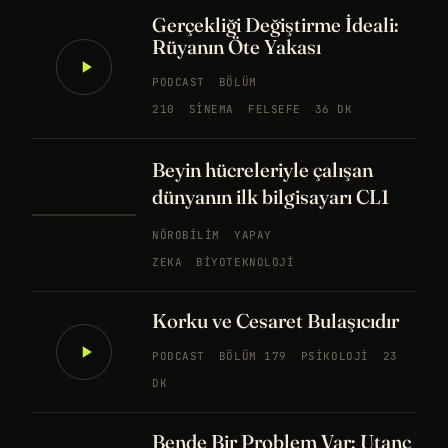
Gerçekliği Değiştirme İdeali:
Rüyanın Öte Yakası
PODCAST
BÖLÜM
210
SINEMA
FELSEFE
36 DK
Beyin hücreleriyle çalışan
dünyanın ilk bilgisayarı CL1
NÖROBILIM
YAPAY
ZEKA
BIYOTEKNOLOJI
Korku ve Cesaret Bulaşıcıdır
PODCAST
BÖLÜM 179
PSIKOLOJI
23
DK
Bende Bir Problem Var: Utanç