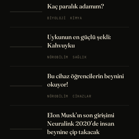
Kaç paralık adamım?
BIYOLOJI
KIMYA
Uykunun en güçlü şekli:
Kahvuyku
NÖROBILIM
SAĞLIK
Bu cihaz öğrencilerin beynini
okuyor!
NÖROBILIM
CIHAZLAR
Elon Musk’ın son girişimi
Neuralink 2020’de insan
beynine çip takacak