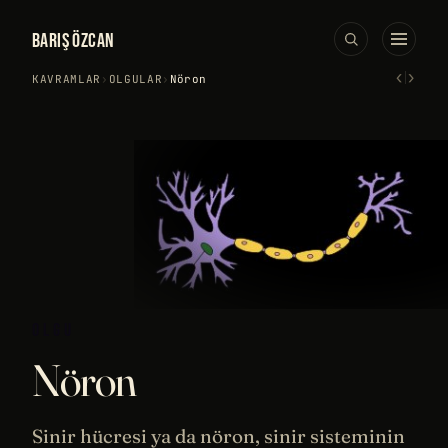
BARIŞ ÖZCAN
‹
›
KAVRAMLAR
›
OLGULAR
›
Nöron
OLGU
Nöron
Sinir
hücresi
ya da nöron, sinir sisteminin