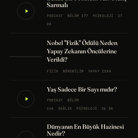
Sarmalı
PODCAST
BÖLÜM 177
PSIKOLOJI
27
DK
Nobel "Fizik" Ödülü Neden
Yapay Zekanın Öncülerine
Verildi?
FIZIK
NÖROBILIM
YAPAY ZEKA
Yaş Sadece Bir Sayı mıdır?
PODCAST
BÖLÜM
146
SAĞLIK
PSIKOLOJI
26 DK
Dünyanın En Büyük Hazinesi
Nedir?