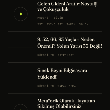
Gelen Gideni Aratır: Nostalji
ve Çöküşçülük
PODCAST
BÖLÜM
237
PSIKOLOJI
TARIH
30 DK
9, 32, 66, 83 Yaşları Neden
Önemli? Yolun Yarısı 35 Değil!
NÖROBILIM
PSIKOLOJI
Sinek Beyni Bilgisayara
Yüklendi!
NÖROBILIM
YAPAY ZEKA
Metaforik Olarak Hayattan
Sıkılmış Olabilirsiniz