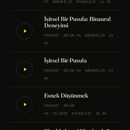
97
NÖROBILIM
PSIKOLOJI
24 DK
İşitsel Bir Pusula: Binaural
Deneyimi
PODCAST
BÖLÜM 96
NÖROBILIM
20
DK
İşitsel Bir Pusula
PODCAST
BÖLÜM 50
NÖROBILIM
19
DK
Esnek Düşünmek
PODCAST
BÖLÜM
49
FELSEFE
PSIKOLOJI
18 DK