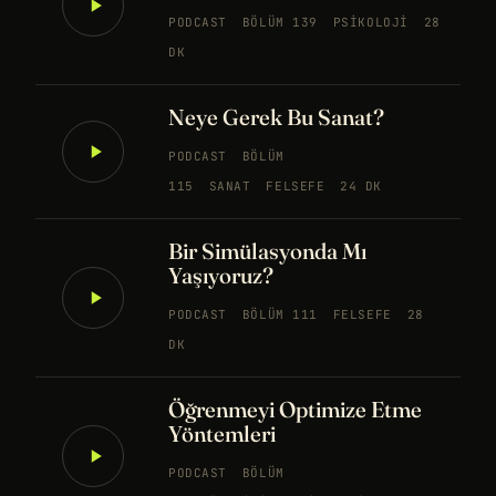
PODCAST
BÖLÜM 139
PSIKOLOJI
28
DK
Neye Gerek Bu Sanat?
PODCAST
BÖLÜM
115
SANAT
FELSEFE
24 DK
Bir Simülasyonda Mı
Yaşıyoruz?
PODCAST
BÖLÜM 111
FELSEFE
28
DK
Öğrenmeyi Optimize Etme
Yöntemleri
PODCAST
BÖLÜM