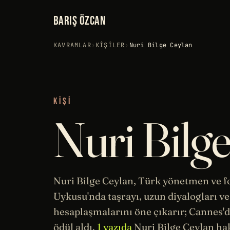
BARIŞ ÖZCAN
KAVRAMLAR
›
KIŞILER
›
Nuri Bilge Ceylan
KIŞI
Nuri Bilg
Nuri Bilge Ceylan, Türk yönetmen ve f
Uykusu'nda taşrayı, uzun diyalogları ve
hesaplaşmalarını öne çıkarır; Cannes'd
ödül aldı.
1 yazıda
Nuri Bilge Ceylan h