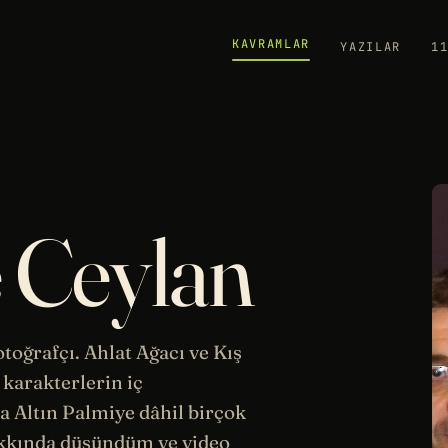
KAVRAMLAR
YAZILAR
1
e Ceylan
otoğrafçı.
Ahlat Ağacı
ve Kış
 karakterlerin iç
a Altın Palmiye dâhil birçok
akkında düşündüm ve video