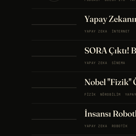
Yapay Zekanı
YAPAY ZEKA
İNTERNET
SORA Çıktı! B
YAPAY ZEKA
SINEMA
Nobel "Fizik"
FIZIK
NÖROBILIM
YAPA
İnsansı Robotl
YAPAY ZEKA
ROBOTIK