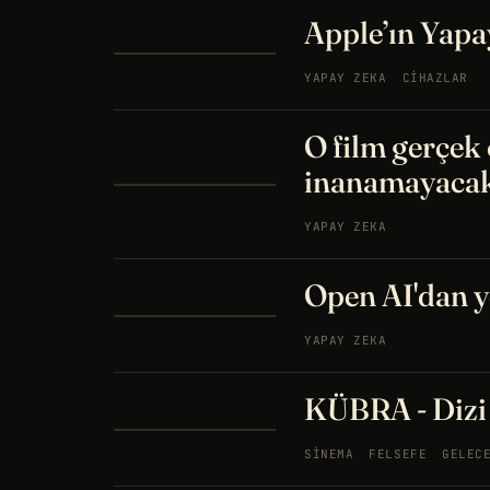
Apple’ın Yapay
YAPAY ZEKA
CIHAZLAR
O film gerçek
inanamayacak
YAPAY ZEKA
Open AI'dan y
YAPAY ZEKA
KÜBRA - Dizi 
SINEMA
FELSEFE
GELEC