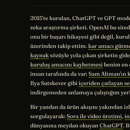
2015'te kurulan, ChatGPT ve GPT mode
zeka araştırma şirketi. OpenAI bu sited
onu bir başarı hikayesi gibi değil, kur
üzerinden takip ettim.
kar amacı gütm
kaynak
sözüyle yola çıkan şirketin gid
kuruluş amacını kaybetmesi
benim en ç
insan tarafında da var:
Sam Altman'ın 
Ilya Sutskever gibi
içeriden çatlayan se
indirgemeden anlamaya çalıştığım yerl
Bir yandan da ürün akışını yakından izl
sorgulayarak:
Sora ile video üretimi
,
in
dünyasına meydan okuyan
ChatGPT
. 