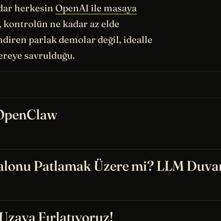
adar herkesin
OpenAI ile masaya
, kontrolün ne kadar az elde
endiren parlak demolar değil, idealle
ereye savrulduğu.
 OpenClaw
alonu Patlamak Üzere mi? LLM Duvar
Uzaya Fırlatıyoruz!