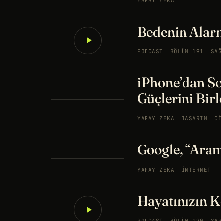
YAPAY ZEKA
Bedenin Alar
PODCAST
BÖLÜM 191
SA
iPhone’dan S
Güçlerini Birl
YAPAY ZEKA
TASARIM
C
Google, “Ara
YAPAY ZEKA
İNTERNET
Hayatınızın K
PODCAST
BÖLÜM 170
YA