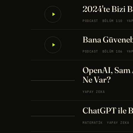
2024'te Bizi B
PODCAST
BÖLÜM 110
YA
Bana Güvenebi
PODCAST
BÖLÜM 106
YA
OpenAI, Sam 
Ne Var?
YAPAY ZEKA
ChatGPT ile B
MATEMATIK
YAPAY ZEKA