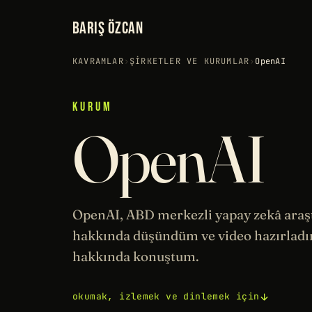
BARIŞ ÖZCAN
KAVRAMLAR
›
ŞIRKETLER VE KURUMLAR
›
OpenAI
KURUM
OpenAI
OpenAI, ABD merkezli yapay zekâ araşt
hakkında düşündüm ve video hazırlad
hakkında konuştum.
okumak, izlemek ve dinlemek için