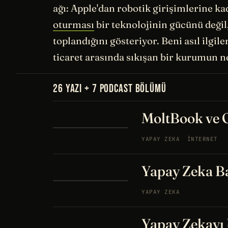
ağı: Apple'dan robotik girişimlerine k
oturması
bir teknolojinin gücünü değil
toplandığını gösteriyor. Beni asıl ilgil
ticaret arasında sıkışan bir kurumun n
26 YAZI + 7 PODCAST BÖLÜMÜ
MoltBook ve
YAPAY ZEKA
İNTERNET
Yapay Zeka B
YAPAY ZEKA
Yapay Zekayı 