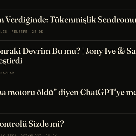
m Verdiğinde: Tükenmişlik Sendrom
ĞLIK
FELSEFE
25 DK
onraki Devrim Bu mu? | Jony Ive & S
eştirdi
IHAZLAR
ma motoru öldü” diyen ChatGPT’ye m
ontrolü Sizde mi?
PAY ZEKA
PSIKOLOJI
28 DK