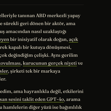
lleriyle tanınan ABD merkezli yapay
e sürekli geri dönen bir aktör, ama
uluş amacından nasıl uzaklaştığı
eyen
bir inisiyatif olarak doğan,
açık
erek kapalı bir kutuya dönüşmesi,
ok değindiğim çelişki. Aynı gerilim
kovulması
,
kurucunun gerçek niyeti
ve
sler
, şirketi tek bir markaya
er.
edim, ama hayranlıkla değil, etkilerini
san sesini taklit eden GPT-4o
, arama
Bu hamlelerin diğer yüzü ise bağımlılık