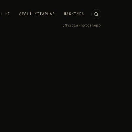
11 HZ
SESLI KITAPLAR
HAKKINDA
‹
›
Nvidia
Photoshop