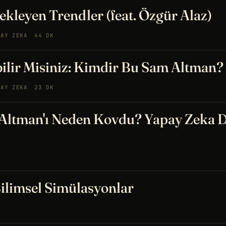
ekleyen Trendler (feat. Özgür Alaz)
PAY ZEKA
44 DK
lir Misiniz: Kimdir Bu Sam Altman?
PAY ZEKA
23 DK
Altman'ı Neden Kovdu? Yapay Zeka 
ilimsel Simülasyonlar