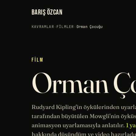
BARIŞ ÖZCAN
KAVRAMLAR
›
FILMLER
›
Orman Çocuğu
FILM
Orman Ç
Rudyard Kipling'in öykülerinden uyar
tarafından büyütülen Mowgli'nin öyküs
animasyon uyarlamasıyla anlatılır.
1 y
hakkında düşündüm ve video hazırladı