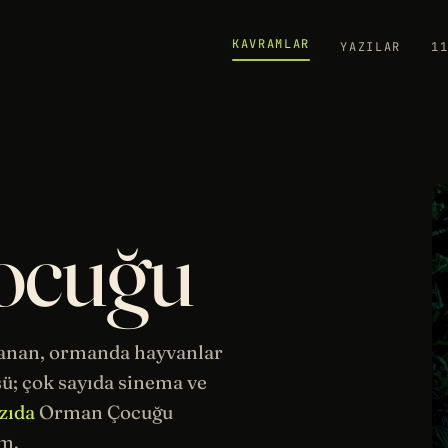
KAVRAMLAR
YAZILAR
1
ocuğu
lanan, ormanda hayvanlar
ü; çok sayıda
sinema
ve
azıda
Orman Çocuğu
m.