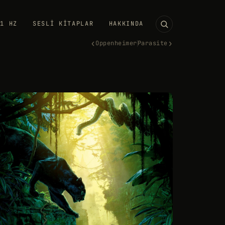
11 HZ
SESLI KITAPLAR
HAKKINDA
‹
›
Oppenheimer
Parasite