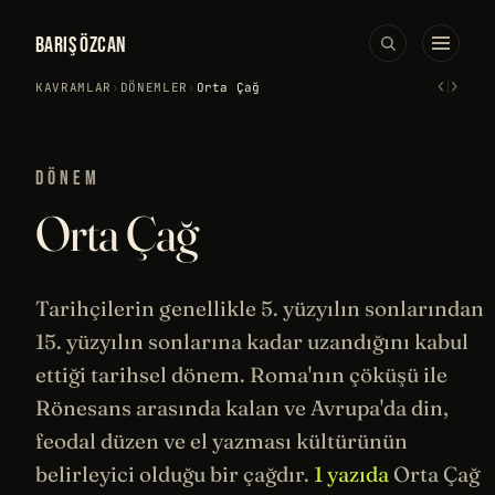
BARIŞ ÖZCAN
‹
›
KAVRAMLAR
›
DÖNEMLER
›
Orta Çağ
DÖNEM
Orta Çağ
Tarihçilerin
genellikle 5. yüzyılın sonlarından
15. yüzyılın sonlarına kadar uzandığını kabul
ettiği tarihsel dönem.
Roma
'nın çöküşü ile
Rönesans
arasında kalan ve Avrupa'da din,
feodal düzen ve el yazması kültürünün
belirleyici olduğu bir çağdır.
1 yazıda
Orta Çağ