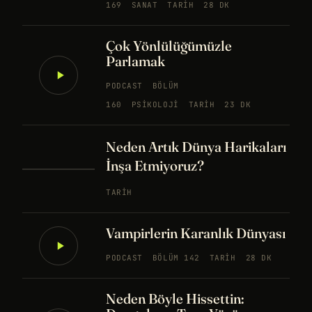
169
SANAT
TARIH
28 DK
Çok Yönlülüğümüzle
Parlamak
PODCAST
BÖLÜM
160
PSIKOLOJI
TARIH
23 DK
Neden Artık Dünya Harikaları
İnşa Etmiyoruz?
TARIH
Vampirlerin Karanlık Dünyası
PODCAST
BÖLÜM 142
TARIH
28 DK
Neden Böyle Hissettin: