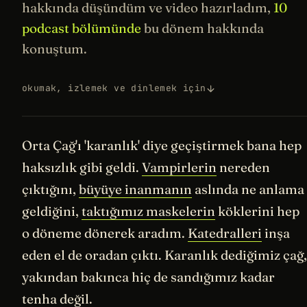
hakkında düşündüm ve video hazırladım,
10
podcast bölümünde
bu dönem hakkında
konuştum.
okumak, izlemek ve dinlemek için
Orta Çağ'ı 'karanlık' diye geçiştirmek bana hep
haksızlık gibi geldi.
Vampirlerin
nereden
çıktığını,
büyüye inanmanın
aslında ne anlama
geldiğini,
taktığımız maskelerin
köklerini hep
o döneme dönerek aradım.
Katedralleri
inşa
eden el de oradan çıktı. Karanlık dediğimiz çağ,
yakından bakınca hiç de sandığımız kadar
tenha değil.