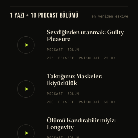
1 YAZI + 10 PODCAST BÖLÜMÜ
en yeniden eskiye
Sevdiğinden utanmak: Guilty
Pleasure
PODCAST
BÖLÜM
225
FELSEFE
PSIKOLOJI
25 DK
Taktığımız Maskeler:
İkiyüzlülük
PODCAST
BÖLÜM
200
FELSEFE
PSIKOLOJI
30 DK
Ölümü Kandırabilir miyiz:
Longevity
PODCAST
BÖLÜM