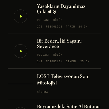
Yasakların Dayanılmaz
Çekiciliği
PODCAST
BÖLÜM
173
PSIKOLOJI
TARIH
24 DK
Bir Beden, İki Yaşam:
Severance
PODCAST
BÖLÜM
167
NÖROBILIM
SINEMA
25 DK
LOST Televizyonun Son
Mitolojisi
SINEMA
Beynimizdeki Satın Al Butonu