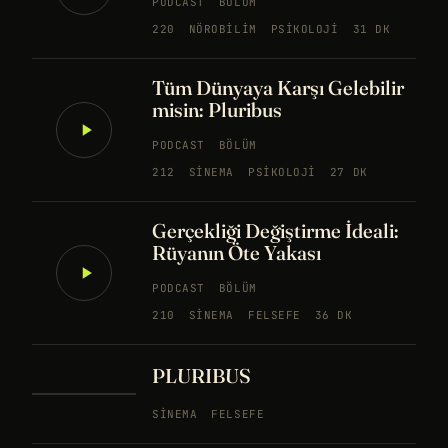
PODCAST
BÖLÜM
220
NÖROBILIM
PSIKOLOJI
31 DK
Tüm Dünyaya Karşı Gelebilir
misin: Pluribus
PODCAST
BÖLÜM
212
SINEMA
PSIKOLOJI
27 DK
Gerçekliği Değiştirme İdeali:
Rüyanın Öte Yakası
PODCAST
BÖLÜM
210
SINEMA
FELSEFE
36 DK
PLURIBUS
SINEMA
FELSEFE