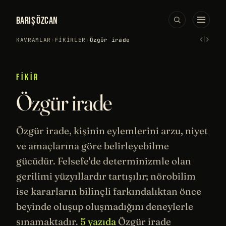
BARIŞ ÖZCAN
‹
›
KAVRAMLAR
›
FIKIRLER
›
Özgür irade
FIKIR
Özgür irade
Özgür irade, kişinin eylemlerini arzu, niyet
ve amaçlarına göre belirleyebilme
gücüdür.
Felsefe
'de determinizmle olan
gerilimi yüzyıllardır tartışılır;
nörobilim
ise kararların
bilinçli
farkındalıktan önce
beyinde oluşup oluşmadığını deneylerle
sınamaktadır.
5 yazıda
Özgür irade