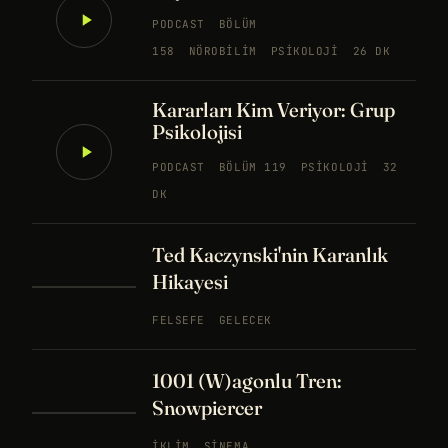
PODCAST
BÖLÜM
158
NÖROBILIM
PSIKOLOJI
26 DK
Kararları Kim Veriyor: Grup
Psikolojisi
PODCAST
BÖLÜM 119
PSIKOLOJI
32
DK
Ted Kaczynski'nin Karanlık
Hikayesi
FELSEFE
GELECEK
1001 (W)agonlu Tren:
Snowpiercer
İKLIM
SINEMA