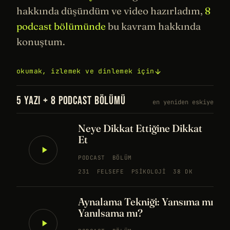
hakkında düşündüm ve video hazırladım,
8
podcast bölümünde
bu kavram hakkında
konuştum.
okumak, izlemek ve dinlemek için
5 YAZI + 8 PODCAST BÖLÜMÜ
en yeniden eskiye
Neye Dikkat Ettiğine Dikkat
Et
PODCAST
BÖLÜM
231
FELSEFE
PSIKOLOJI
38 DK
Aynalama Tekniği: Yansıma mı
Yanılsama mı?