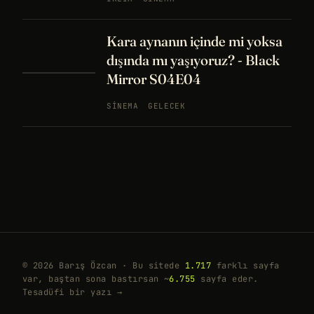
Kara aynanın içinde mi yoksa
dışında mı yaşıyoruz? - Black
Mirror S04E04
SINEMA
GELECEK
© 2026 Barış Özcan · Bu sitede
1.717
farklı sayfa
var, baştan sona bastırsan ~
6.755
sayfa eder.
Tesadüfi bir yazı →