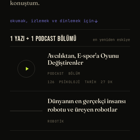
konuştum.
okumak, izlemek ve dinlemek için
1 YAZI + 1 PODCAST BÖLÜMÜ
en yeniden eskiye
Avcılıktan, E-spor'a Oyunu
Değiştirenler
PODCAST
BÖLÜM
126
PSIKOLOJI
TARIH
27 DK
Dünyanın en gerçekçi insansı
robotu ve üreyen robotlar
ROBOTIK