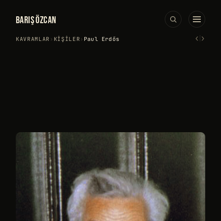
BARIŞ ÖZCAN
‹
›
KAVRAMLAR
›
KIŞILER
›
Paul Erdős