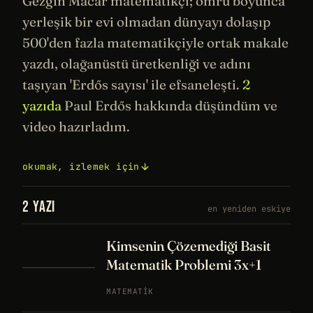
Gezgin Macar
matematikçi
; ömrü boyunca
yerleşik bir evi olmadan dünyayı dolaşıp
500'den fazla matematikçiyle ortak makale
yazdı, olağanüstü üretkenliği ve adını
taşıyan 'Erdős sayısı' ile efsaneleşti.
2
yazıda
Paul Erdős hakkında düşündüm ve
video hazırladım.
okumak, izlemek için
2 YAZI
en yeniden eskiye
Kimsenin Çözemediği Basit
Matematik Problemi 3x+1
MATEMATIK