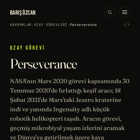
BARIŞ ÖZCAN
‹
›
KAVRAMLAR
›
UZAY GÖREVLERI
›
Perseverance
UZAY GÖREVI
Perseverance
NASA
'nın
Mars
2020 görevi kapsamında 30
Temmuz 2020'de fırlattığı keşif aracı; 18
Şubat 2021'de Mars'taki Jezero kraterine
indi ve yanında Ingenuity adlı küçük
robotik
helikopteri taşıdı. Aracın görevi,
geçmiş mikrobiyal yaşam izlerini aramak
ve Dünya'ya getirilmek üzere kaya