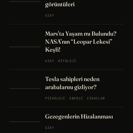
görüntüleri
UZAY
Mars'ta Yaşam mı Bulundu?
NASA’nın “Leopar Lekesi”
Keşfi!
UZAY
BIYOLOJI
Tesla sahipleri neden
arabalarını gizliyor?
PSIKOLOJI
ENERJI
CIHAZLAR
Gezegenlerin Hizalanması
UZAY