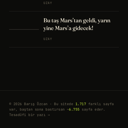
UZAY
Bu taş Mars’tan geldi, yarın
yine Mars’a gidecek!
UZAY
© 2026 Barış Özcan · Bu sitede
1.717
farklı sayfa
var, baştan sona bastırsan ~
6.755
sayfa eder.
Tesadüfi bir yazı →