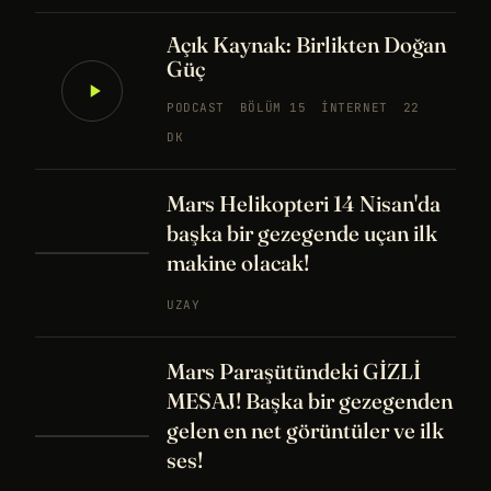
Açık Kaynak: Birlikten Doğan
Güç
PODCAST
BÖLÜM 15
İNTERNET
22
DK
Mars Helikopteri 14 Nisan'da
başka bir gezegende uçan ilk
makine olacak!
UZAY
Mars Paraşütündeki GİZLİ
MESAJ! Başka bir gezegenden
gelen en net görüntüler ve ilk
ses!