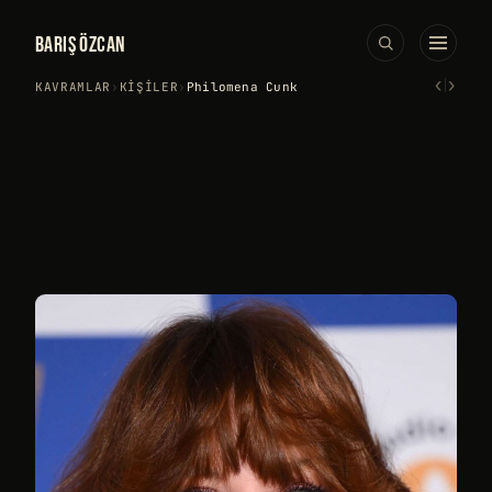
BARIŞ ÖZCAN
‹
›
KAVRAMLAR
›
KIŞILER
›
Philomena Cunk