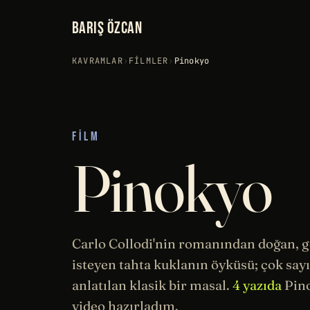
BARIŞ ÖZCAN
KAVRAMLAR
›
FILMLER
›
Pinokyo
FILM
Pinokyo
Carlo Collodi'nin romanından doğan, 
isteyen tahta kuklanın öyküsü; çok say
anlatılan klasik bir masal.
4 yazıda
Pino
video hazırladım.