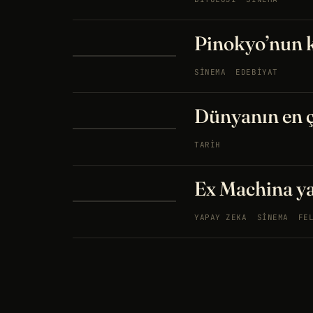
Pinokyo’nun 
SINEMA
EDEBIYAT
Dünyanın en ç
TARIH
Ex Machina ya
YAPAY ZEKA
SINEMA
FE