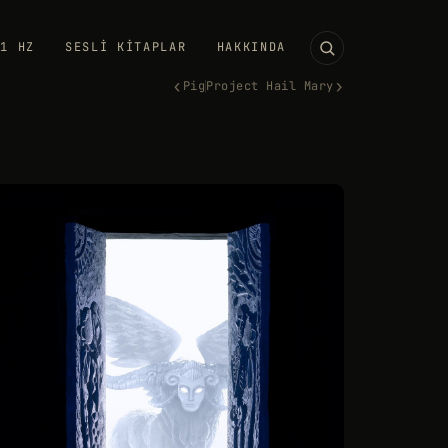
11 HZ
SESLI KITAPLAR
HAKKINDA
‹
›
Pig
Project Hail Mary