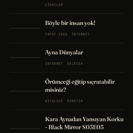
CIHAZLAR
Böyle bir insan yok!
YAPAY ZEKA
İNTERNET
Ayna Dünyalar
İNTERNET
GELECEK
Örümceği eğitip sıçratabilir
misiniz?
BIYOLOJI
ROBOTIK
Kara Aynadan Yansıyan Korku
- Black Mirror S03E05