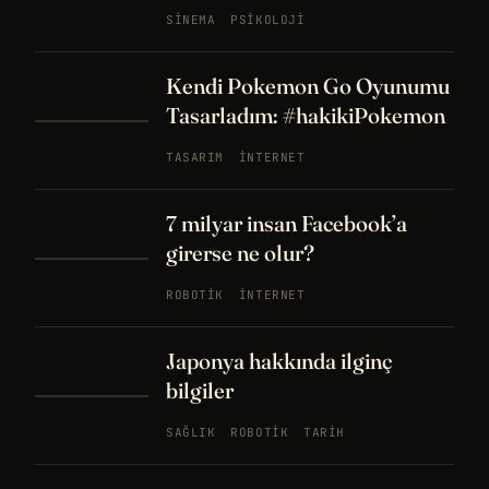
SINEMA
PSIKOLOJI
Kendi Pokemon Go Oyunumu
Tasarladım: #hakikiPokemon
TASARIM
İNTERNET
7 milyar insan Facebook’a
girerse ne olur?
ROBOTIK
İNTERNET
Japonya hakkında ilginç
bilgiler
SAĞLIK
ROBOTIK
TARIH