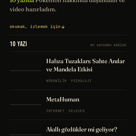
10 yazıda
Pokémon hakkında düşündüm ve
video hazırladım.
okumak, izlemek için
10 YAZI
en yeniden eskiye
Hafıza Tuzakları: Sahte Anılar
ve Mandela Etkisi
NÖROBILIM
PSIKOLOJI
MetaHuman
İNTERNET
GELECEK
Akıllı gözlükler mi geliyor?