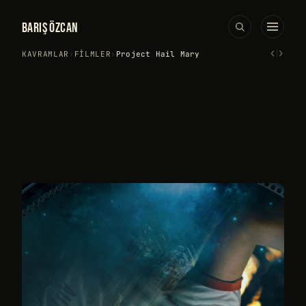
BARIŞ ÖZCAN
‹
›
KAVRAMLAR
›
FILMLER
›
Project Hail Mary