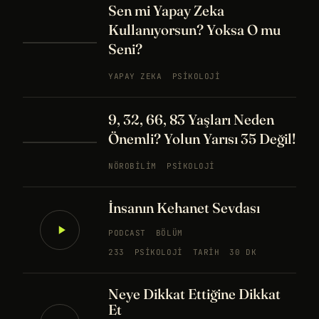
Sen mi Yapay Zeka
Kullanıyorsun? Yoksa O mu
Seni?
YAPAY ZEKA
PSIKOLOJI
9, 32, 66, 83 Yaşları Neden
Önemli? Yolun Yarısı 35 Değil!
NÖROBILIM
PSIKOLOJI
İnsanın Kehanet Sevdası
PODCAST
BÖLÜM
233
PSIKOLOJI
TARIH
30 DK
Neye Dikkat Ettiğine Dikkat
Et