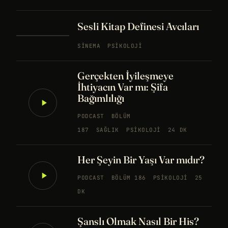
Sesli Kitap Definesi Avcıları
SINEMA
PSIKOLOJI
Gerçekten İyileşmeye
İhtiyacın Var mı: Şifa
Bağımlılığı
PODCAST
BÖLÜM
187
SAĞLIK
PSIKOLOJI
24 DK
Her Şeyin Bir Yaşı Var mıdır?
PODCAST
BÖLÜM 186
PSIKOLOJI
25
DK
Şanslı Olmak Nasıl Bir His?