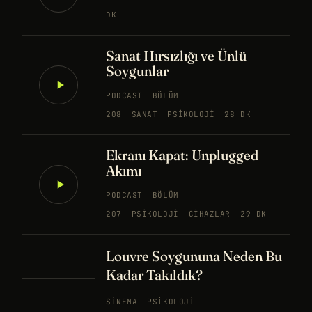
DK
Sanat Hırsızlığı ve Ünlü
Soygunlar
PODCAST
BÖLÜM
208
SANAT
PSIKOLOJI
28 DK
Ekranı Kapat: Unplugged
Akımı
PODCAST
BÖLÜM
207
PSIKOLOJI
CIHAZLAR
29 DK
Louvre Soygununa Neden Bu
Kadar Takıldık?
SINEMA
PSIKOLOJI