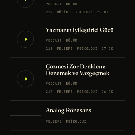
PODCAST
BÖLÜM
219
MÜZIK
PSIKOLOJI
29 DK
Yazmanın İyileştirici Gücü
PODCAST
BÖLÜM
218
FELSEFE
PSIKOLOJI
27 DK
Çözmesi Zor Denklem:
Denemek ve Vazgeçmek
PODCAST
BÖLÜM
217
FELSEFE
PSIKOLOJI
26 DK
Analog Rönesans
FELSEFE
PSIKOLOJI