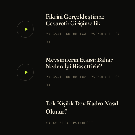
Fikrini Gerçekleştirme
Cesareti: Girişimcilik
PODCAST
BÖLÜM 183
PSIKOLOJI
27
DK
Mevsimlerin Etkisi: Bahar
Neden İyi Hissettirir?
PODCAST
BÖLÜM 182
PSIKOLOJI
25
DK
Tek Kişilik Dev Kadro Nasıl
Olunur?
YAPAY ZEKA
PSIKOLOJI