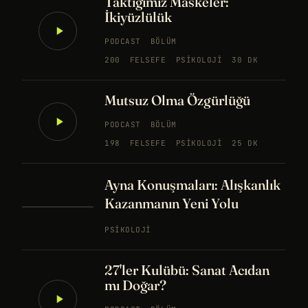
Taktığımız Maskeler:
İkiyüzlülük
PODCAST
BÖLÜM
200
FELSEFE
PSIKOLOJI
30 DK
Mutsuz Olma Özgürlüğü
PODCAST
BÖLÜM
198
FELSEFE
PSIKOLOJI
25 DK
Ayna Konuşmaları: Alışkanlık
Kazanmanın Yeni Yolu
PSIKOLOJI
27'ler Kulübü: Sanat Acıdan
mı Doğar?