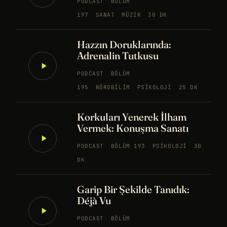
PODCAST
BÖLÜM
197
SANAT
MÜZIK
30 DK
Hazzın Doruklarında:
Adrenalin Tutkusu
PODCAST
BÖLÜM
195
NÖROBILIM
PSIKOLOJI
25 DK
Korkuları Yenerek İlham
Vermek: Konuşma Sanatı
PODCAST
BÖLÜM 193
PSIKOLOJI
30
DK
Garip Bir Şekilde Tanıdık:
Déjà Vu
PODCAST
BÖLÜM