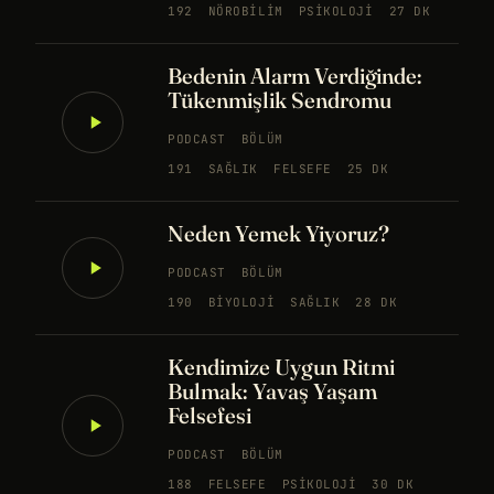
192
NÖROBILIM
PSIKOLOJI
27 DK
Bedenin Alarm Verdiğinde:
Tükenmişlik Sendromu
PODCAST
BÖLÜM
191
SAĞLIK
FELSEFE
25 DK
Neden Yemek Yiyoruz?
PODCAST
BÖLÜM
190
BIYOLOJI
SAĞLIK
28 DK
Kendimize Uygun Ritmi
Bulmak: Yavaş Yaşam
Felsefesi
PODCAST
BÖLÜM
188
FELSEFE
PSIKOLOJI
30 DK