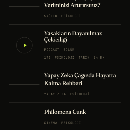
Veriminizi Artırırsınız?
SAĞLIK
PSIKOLOJI
Yasakların Dayanılmaz
Çekiciliği
PODCAST
BÖLÜM
173
PSIKOLOJI
TARIH
24 DK
Yapay Zeka Çağında Hayatta
Kalma Rehberi
YAPAY ZEKA
PSIKOLOJI
Philomena Cunk
SINEMA
PSIKOLOJI