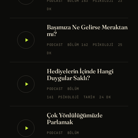
PODCAST
BÖLÜM 163
PSIKOLOJI
23
DK
Başımıza Ne Gelirse Meraktan
mı?
PODCAST
BÖLÜM 162
PSIKOLOJI
25
DK
Hediyelerin İçinde Hangi
Duygular Saklı?
PODCAST
BÖLÜM
161
PSIKOLOJI
TARIH
24 DK
Çok Yönlülüğümüzle
Parlamak
PODCAST
BÖLÜM