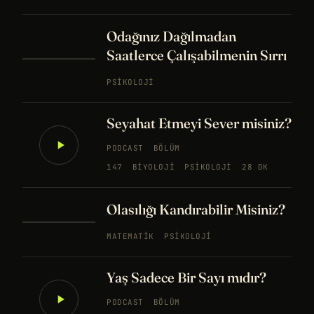
Odağınız Dağılmadan
Saatlerce Çalışabilmenin Sırrı
PSIKOLOJI
Seyahat Etmeyi Sever misiniz?
PODCAST
BÖLÜM
147
BIYOLOJI
PSIKOLOJI
28 DK
Olasılığı Kandırabilir Misiniz?
MATEMATIK
PSIKOLOJI
Yaş Sadece Bir Sayı mıdır?
PODCAST
BÖLÜM