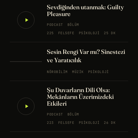
Sevdiğinden utanmak: Guilty
Pleasure
PODCAST
BÖLÜM
225
FELSEFE
PSIKOLOJI
25 DK
Sesin Rengi Var mı? Sinestezi
ve Yaratıcılık
NÖROBILIM
MÜZIK
PSIKOLOJI
Şu Duvarların Dili Olsa:
Mekânların Üzerimizdeki
Etkileri
PODCAST
BÖLÜM
223
FELSEFE
PSIKOLOJI
26 DK