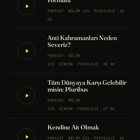
PODCAST
BÖLÜM 214
PSIKOLOJI
25
DK
Anti Kahramanları Neden
Severiz?
PODCAST
BÖLÜM
213
SINEMA
PSIKOLOJI
30 DK
Tüm Dünyaya Karşı Gelebilir
misin: Pluribus
PODCAST
BÖLÜM
212
SINEMA
PSIKOLOJI
27 DK
Kendine Ait Olmak
PODCAST
BÖLÜM 211
PSIKOLOJI
25