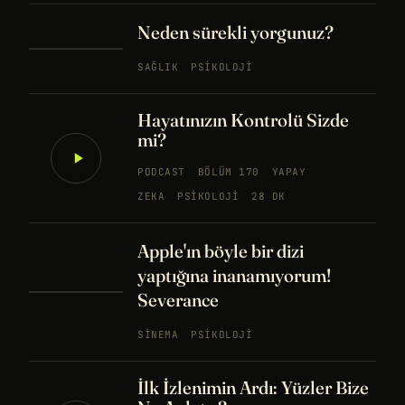
Neden sürekli yorgunuz?
SAĞLIK
PSIKOLOJI
Hayatınızın Kontrolü Sizde
mi?
PODCAST
BÖLÜM 170
YAPAY
ZEKA
PSIKOLOJI
28 DK
Apple'ın böyle bir dizi
yaptığına inanamıyorum!
Severance
SINEMA
PSIKOLOJI
İlk İzlenimin Ardı: Yüzler Bize