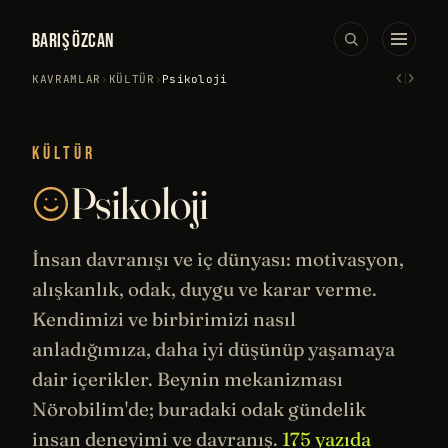
BARIŞ ÖZCAN
‹
›
KAVRAMLAR
›
KÜLTÜR
›
Psikoloji
KÜLTÜR
Psikoloji
İnsan davranışı ve iç dünyası: motivasyon,
alışkanlık, odak, duygu ve karar verme.
Kendimizi ve birbirimizi nasıl
anladığımıza, daha iyi düşünüp yaşamaya
dair içerikler. Beynin mekanizması
Nörobilim
'de; buradaki odak gündelik
insan deneyimi ve davranış.
175 yazıda