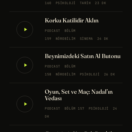
160
PSIKOLOJI
TARIH
23 DK
Korku Katilidir Aklın
PODCAST
BÖLÜM
159
NÖROBILIM
SINEMA
24 DK
Beynimizdeki Satın Al Butonu
PODCAST
BÖLÜM
158
NÖROBILIM
PSIKOLOJI
26 DK
Oyun, Set ve Maç: Nadal’ın
Vedası
PODCAST
BÖLÜM 157
PSIKOLOJI
24
DK