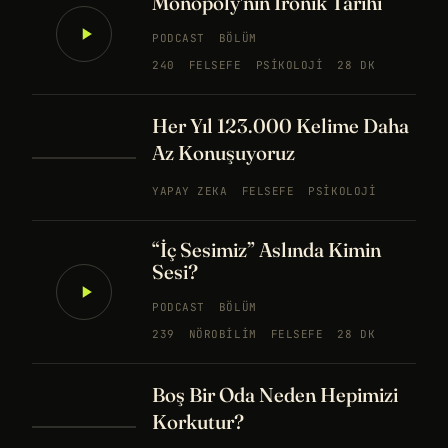
Monopoly'nin İronik Tarihi
PODCAST
BÖLÜM
240
FELSEFE
PSIKOLOJI
28 DK
Her Yıl 123.000 Kelime Daha
Az Konuşuyoruz
YAPAY ZEKA
FELSEFE
PSIKOLOJI
“İç Sesimiz” Aslında Kimin
Sesi?
PODCAST
BÖLÜM
239
NÖROBILIM
FELSEFE
28 DK
Boş Bir Oda Neden Hepimizi
Korkutur?