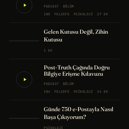
PODCAST
BÖLÜM
185
FELSEFE
PSIKOLOJI
27 DK
Gelen Kutusu Değil, Zihin
Kutusu
1 DK
Post-Truth Çağında Doğru
Bilgiye Erişme Kılavuzu
PODCAST
BÖLÜM
184
FELSEFE
PSIKOLOJI
24 DK
Günde 750 e-Postayla Nasıl
Başa Çıkıyorum?
PSIKOLOJI