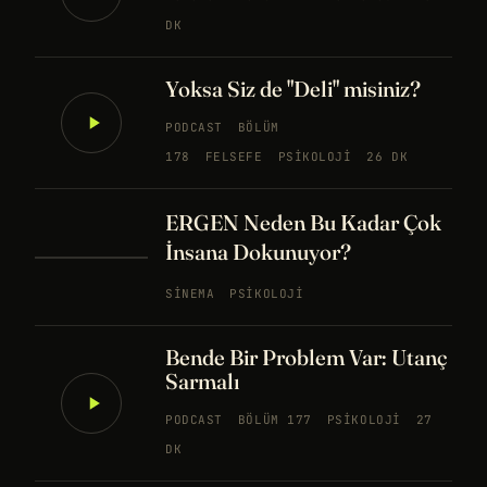
DK
Yoksa Siz de "Deli" misiniz?
PODCAST
BÖLÜM
178
FELSEFE
PSIKOLOJI
26 DK
ERGEN Neden Bu Kadar Çok
İnsana Dokunuyor?
SINEMA
PSIKOLOJI
Bende Bir Problem Var: Utanç
Sarmalı
PODCAST
BÖLÜM 177
PSIKOLOJI
27
DK