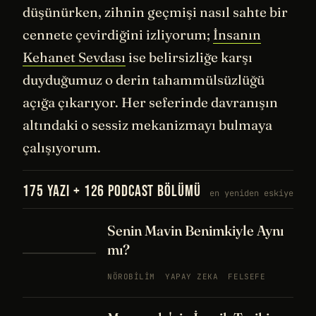
düşünürken, zihnin geçmişi nasıl sahte bir
cennete çevirdiğini izliyorum;
İnsanın
Kehanet Sevdası
ise belirsizliğe karşı
duyduğumuz o derin tahammülsüzlüğü
açığa çıkarıyor. Her seferinde davranışın
altındaki o sessiz mekanizmayı bulmaya
çalışıyorum.
175 YAZI + 126 PODCAST BÖLÜMÜ
en yeniden eskiye
Senin Mavin Benimkiyle Aynı
mı?
NÖROBILIM
YAPAY ZEKA
FELSEFE