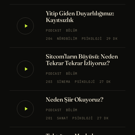
Yitip Giden Duyarlılığımız:
Kayıtsızlık
PODCAST
BÖLÜM
204
NÖROBILIM
PSIKOLOJI
29 DK
Sitcom'ların Büyüsü: Neden
Tekrar Tekrar İzliyoruz?
PODCAST
BÖLÜM
203
SINEMA
PSIKOLOJI
27 DK
Neden Şiir Okuyoruz?
PODCAST
BÖLÜM
201
SANAT
PSIKOLOJI
27 DK