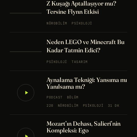
Z Kuşağı Aptallaşıyor mu?
Tersine Flynn Etkisi
NÖROBILIM
PSIKOLOJI
Neden LEGO ve Minecraft Bu
Kadar Tatmin Edici?
PSIKOLOJI
TASARIM
Aynalama Tekniği: Yansıma mı
Yanılsama mı?
PODCAST
BÖLÜM
220
NÖROBILIM
PSIKOLOJI
31 DK
Mozart’ın Dehası, Salieri’nin
Kompleksi: Ego