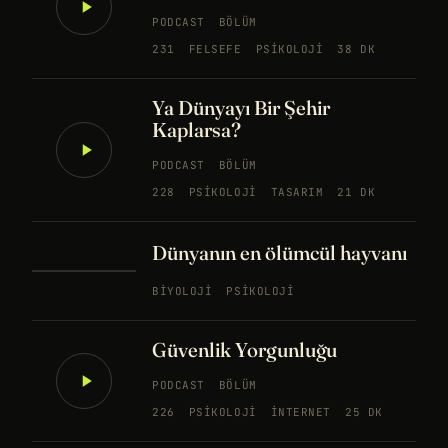
PODCAST
BÖLÜM
231
FELSEFE
PSIKOLOJI
38 DK
Ya Dünyayı Bir Şehir
Kaplarsa?
PODCAST
BÖLÜM
228
PSIKOLOJI
TASARIM
21 DK
Dünyanın en ölümcül hayvanı
BIYOLOJI
PSIKOLOJI
Güvenlik Yorgunluğu
PODCAST
BÖLÜM
226
PSIKOLOJI
İNTERNET
25 DK