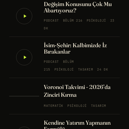
Değişim Konusunu Çok Mu
Abartıyoruz?
PODCAST
BÖLÜM 216
PSIKOLOJI
23
DK
İsim-Şehir: Kalbimizde İz
Bırakanlar
PODCAST
BÖLÜM
215
PSIKOLOJI
TASARIM
24 DK
Voronoi Takvimi - 2026’da
Zinciri Kırma
MATEMATIK
PSIKOLOJI
TASARIM
Kendine Yatırım Yapmanın
Formülü