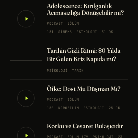
Adolescence: Kırılganlık
Acımasızlığa Dönüşebilir mi?
PODCAST
BÖLÜM
181
SINEMA
PSIKOLOJI
31 DK
Tarihin Gizli Ritmi: 80 Yılda
Bir Gelen Kriz Kapıda mı?
PSIKOLOJI
TARIH
Öfke: Dost Mu Düşman Mı?
PODCAST
BÖLÜM
180
NÖROBILIM
PSIKOLOJI
25 DK
Korku ve Cesaret Bulaşıcıdır
PODCAST
BÖLÜM 179
PSIKOLOJI
23