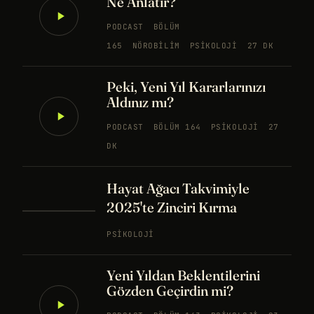
Ne Anlatır?
PODCAST
BÖLÜM
165
NÖROBILIM
PSIKOLOJI
27 DK
Peki, Yeni Yıl Kararlarınızı
Aldınız mı?
PODCAST
BÖLÜM 164
PSIKOLOJI
27
DK
Hayat Ağacı Takvimiyle
2025'te Zinciri Kırma
PSIKOLOJI
Yeni Yıldan Beklentilerini
Gözden Geçirdin mi?