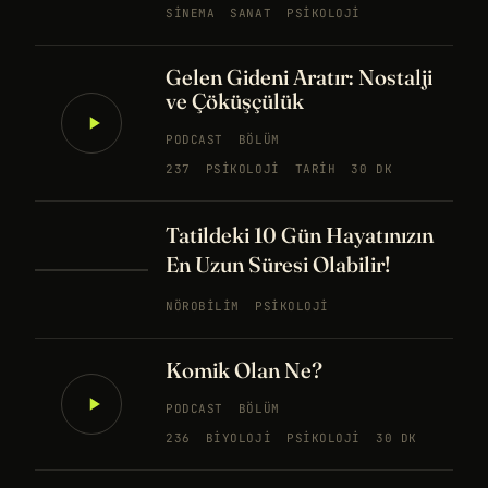
SINEMA
SANAT
PSIKOLOJI
Gelen Gideni Aratır: Nostalji
ve Çöküşçülük
PODCAST
BÖLÜM
237
PSIKOLOJI
TARIH
30 DK
Tatildeki 10 Gün Hayatınızın
En Uzun Süresi Olabilir!
NÖROBILIM
PSIKOLOJI
Komik Olan Ne?
PODCAST
BÖLÜM
236
BIYOLOJI
PSIKOLOJI
30 DK