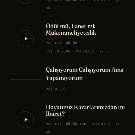
PODCAST
BÖLÜM 152
PSIKOLOJI
22
DK
Ödül mü, Lanet mi:
Mükemmeliyetçilik
PODCAST
BÖLÜM
151
SINEMA
PSIKOLOJI
27 DK
Çalışıyorum Çalışıyorum Ama
Yapamıyorum
PSIKOLOJI
Hayatımız Kararlarımızdan mı
İbaret?
PODCAST
BÖLÜM 150
PSIKOLOJI
24
DK