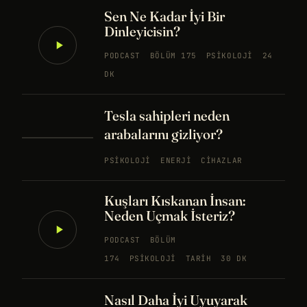
Sen Ne Kadar İyi Bir
Dinleyicisin?
PODCAST
BÖLÜM 175
PSIKOLOJI
24
DK
Tesla sahipleri neden
arabalarını gizliyor?
PSIKOLOJI
ENERJI
CIHAZLAR
Kuşları Kıskanan İnsan:
Neden Uçmak İsteriz?
PODCAST
BÖLÜM
174
PSIKOLOJI
TARIH
30 DK
Nasıl Daha İyi Uyuyarak