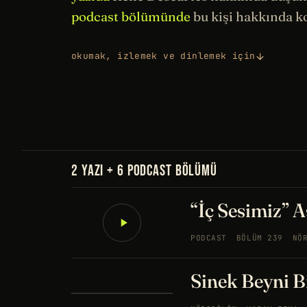
podcast bölümünde
bu kişi hakkında 
okumak, izlemek ve dinlemek için
2 YAZI + 6 PODCAST BÖLÜMÜ
“İç Sesimiz” 
PODCAST
BÖLÜM 239
NÖ
Sinek Beyni B