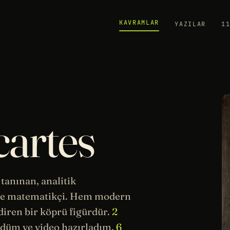
KAVRAMLAR
YAZILAR
1
artes
tanınan, analitik
ve
matematikçi
. Hem modern
diren bir köprü figürdür.
2
düm ve video hazırladım,
6