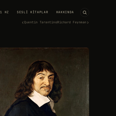
11 HZ
SESLI KITAPLAR
HAKKINDA
‹
›
Quentin Tarantino
Richard Feynman