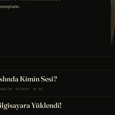
konuştum.
Aslında Kimin Sesi?
ROBILIM
FELSEFE
28 DK
ilgisayara Yüklendi!