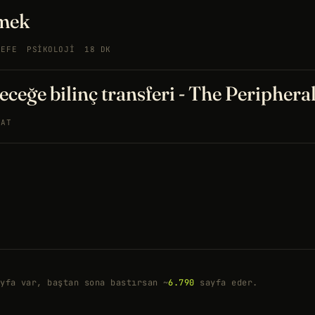
mek
SEFE
PSIKOLOJI
18 DK
ceğe bilinç transferi - The Periphera
YAT
yfa var, baştan sona bastırsan ~
6.790
sayfa eder.