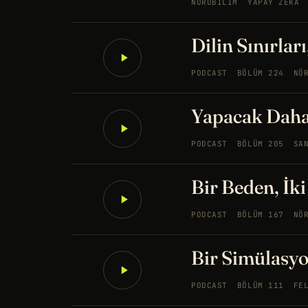
NÖROBILIM
YAPAY ZEKA
Dilin Sınırlar
PODCAST
BÖLÜM 224
NÖ
Yapacak Daha 
PODCAST
BÖLÜM 205
SA
Bir Beden, İk
PODCAST
BÖLÜM 167
NÖ
Bir Simülasy
PODCAST
BÖLÜM 111
FE