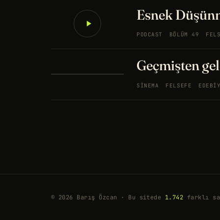
Esnek Düşün
PODCAST
BÖLÜM 49
FEL
Geçmişten gele
SINEMA
FELSEFE
EDEBI
© 2026 Barış Özcan · Bu sitede
1.742
farklı sa