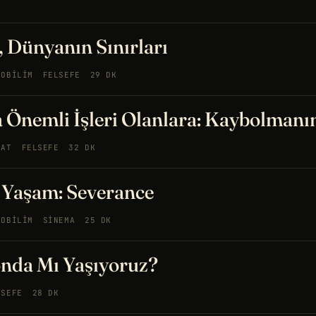
ı, Dünyanın Sınırları
ROBILIM
FELSEFE
29 DK
Önemli İşleri Olanlara: Kaybolmanı
NAT
FELSEFE
32 DK
i Yaşam: Severance
ROBILIM
SINEMA
25 DK
onda Mı Yaşıyoruz?
LSEFE
28 DK