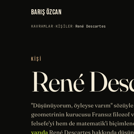
BARIŞ ÖZCAN
KAVRAMLAR
›
KIŞILER
›
René Descartes
KIŞI
René Desc
"Düşünüyorum, öyleyse varım" sözüyle 
geometrinin kurucusu Fransız filozof 
felsefe
'yi hem de matematik'i biçimlen
yazıda
René Descartes hakkında düşün