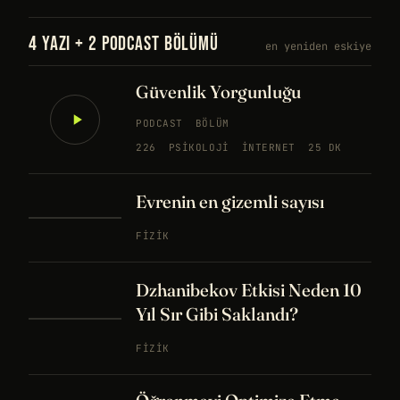
4 YAZI + 2 PODCAST BÖLÜMÜ
en yeniden eskiye
Güvenlik Yorgunluğu
PODCAST
BÖLÜM
226
PSIKOLOJI
İNTERNET
25 DK
Evrenin en gizemli sayısı
FIZIK
Dzhanibekov Etkisi Neden 10
Yıl Sır Gibi Saklandı?
FIZIK