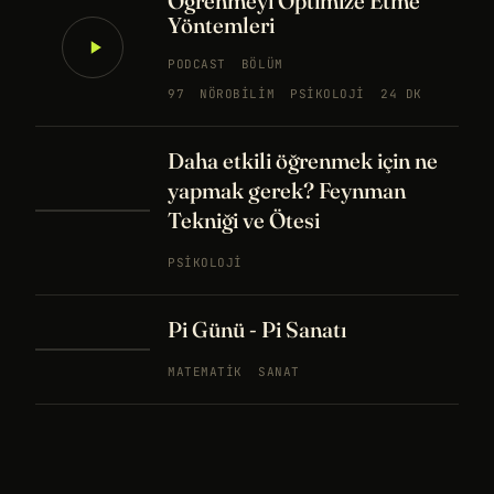
Öğrenmeyi Optimize Etme
Yöntemleri
PODCAST
BÖLÜM
97
NÖROBILIM
PSIKOLOJI
24 DK
Daha etkili öğrenmek için ne
yapmak gerek? Feynman
Tekniği ve Ötesi
PSIKOLOJI
Pi Günü - Pi Sanatı
MATEMATIK
SANAT