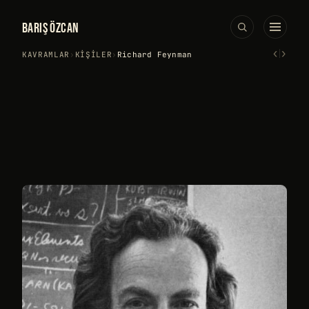
BARIŞ ÖZCAN
‹
›
KAVRAMLAR
›
KIŞILER
›
Richard Feynman