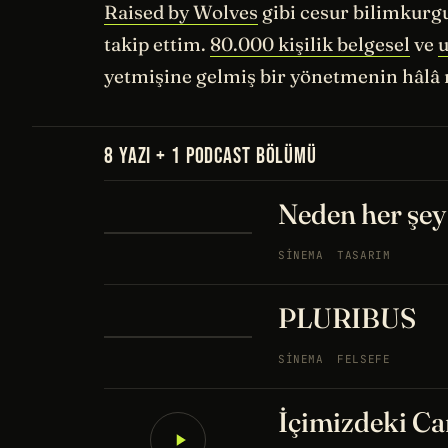
Raised by Wolves
gibi cesur bilimkurg
takip ettim.
80.000 kişilik belgesel
ve
u
yetmişine gelmiş bir yönetmenin hâlâ 
8 YAZI + 1 PODCAST BÖLÜMÜ
Neden her şey
SINEMA
TASARIM
PLURIBUS
SINEMA
FELSEFE
İçimizdeki Ca