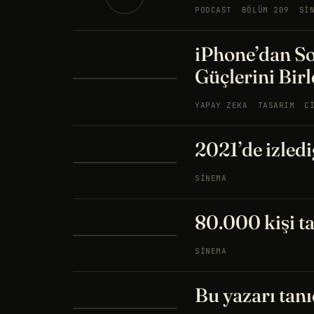
PODCAST
BÖLÜM 209
SI
iPhone’dan S
Güçlerini Birl
YAPAY ZEKA
TASARIM
C
2021’de izledi
SINEMA
80.000 kişi ta
SINEMA
Bu yazarı tanı