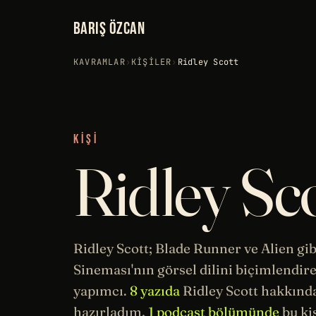
BARIŞ ÖZCAN
KAVRAMLAR
›
KIŞILER
›
Ridley Scott
KIŞI
Ridley Sc
Ridley Scott;
Blade Runner
ve Alien gi
Sineması
'nın görsel dilini biçimlendir
yapımcı.
8 yazıda
Ridley Scott hakkınd
hazırladım,
1 podcast bölümünde
bu ki