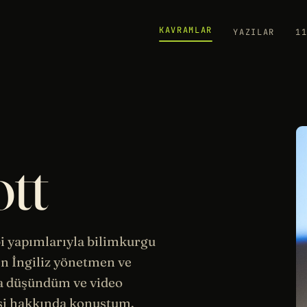
KAVRAMLAR
YAZILAR
1
ott
bi yapımlarıyla bilimkurgu
en İngiliz yönetmen ve
a düşündüm ve video
şi hakkında konuştum.