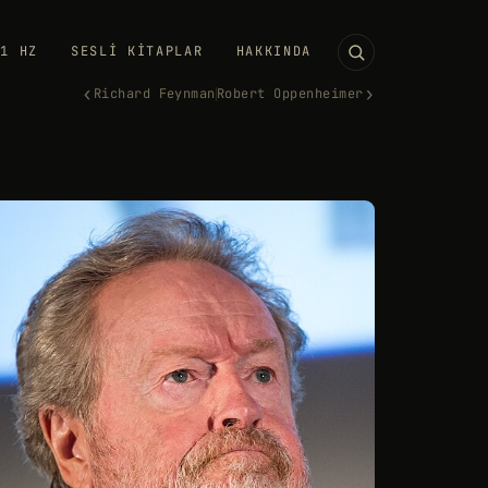
11 HZ
SESLI KITAPLAR
HAKKINDA
‹
›
Richard Feynman
Robert Oppenheimer