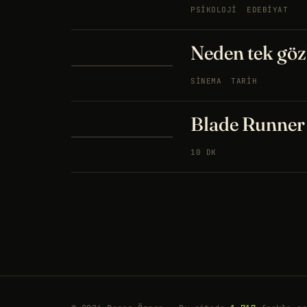
PSIKOLOJI
EDEBIYAT
Neden tek göz
SINEMA
TARIH
Blade Runner 
10 DK