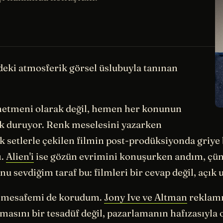
ndeki atmosferik görsel üslubuyla tanınan
yönetmeni olarak değil, hemen her konunun
ak duruyor. Renk meselesini yazarken
 setlerle çekilen filmin post-prodüksiyonda griye
ı.
Alien'i
ise gözün evrimini konuşurken andım, çünk
sevdiğim taraf bu: filmleri bir cevap değil, açık uç
r mesafemi de korudum.
Jony Ive ve Altman
reklamı
masını bir tesadüf değil, pazarlamanın hafızasıyl