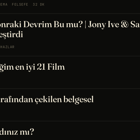
NEMA
FELSEFE
32 DK
onraki Devrim Bu mu? | Jony Ive & S
eştirdi
IHAZLAR
ğim en iyi 21 Film
rafından çekilen belgesel
dınız mı?