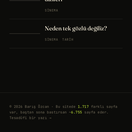
SINEMA
Neden tek gözlü değiliz?
SINEMA
TARIH
© 2026 Barış Özcan · Bu sitede
1.717
farklı sayfa
var, baştan sona bastırsan ~
6.755
sayfa eder.
Tesadüfi bir yazı →