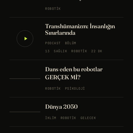
ROBOTIK
Transhümanizm: İnsanlığın
Sınırlarında
PODCAST
BÖLÜM
13
SAĞLIK
ROBOTIK
22 DK
Dans eden bu robotlar
GERÇEK Mİ?
ROBOTIK
PSIKOLOJI
Dünya 2050
İKLIM
ROBOTIK
GELECEK