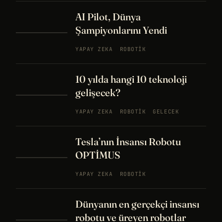
AI Pilot, Dünya
Şampiyonlarını Yendi
YAPAY ZEKA
ROBOTIK
10 yılda hangi 10 teknoloji
gelişecek?
YAPAY ZEKA
ROBOTIK
GELECEK
Tesla’nın İnsansı Robotu
OPTİMUS
YAPAY ZEKA
ROBOTIK
Dünyanın en gerçekçi insansı
robotu ve üreyen robotlar