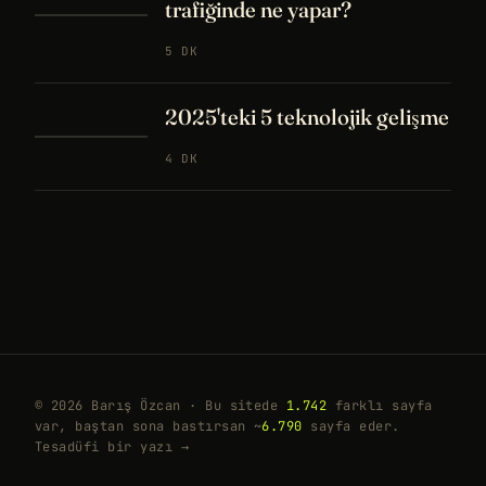
trafiğinde ne yapar?
5 DK
2025'teki 5 teknolojik gelişme
4 DK
© 2026 Barış Özcan · Bu sitede
1.742
farklı sayfa
var, baştan sona bastırsan ~
6.790
sayfa eder.
Tesadüfi bir yazı →