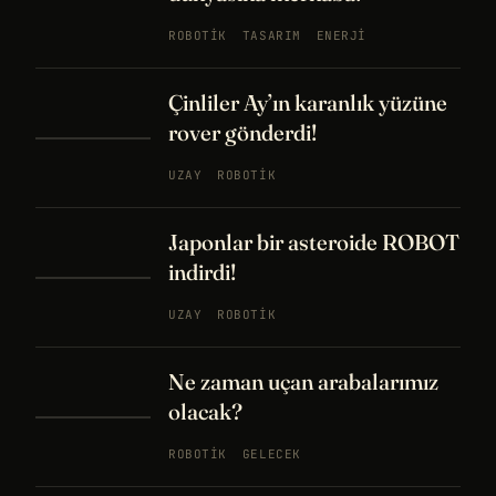
ROBOTIK
TASARIM
ENERJI
Çinliler Ay’ın karanlık yüzüne
rover gönderdi!
UZAY
ROBOTIK
Japonlar bir asteroide ROBOT
indirdi!
UZAY
ROBOTIK
Ne zaman uçan arabalarımız
olacak?
ROBOTIK
GELECEK