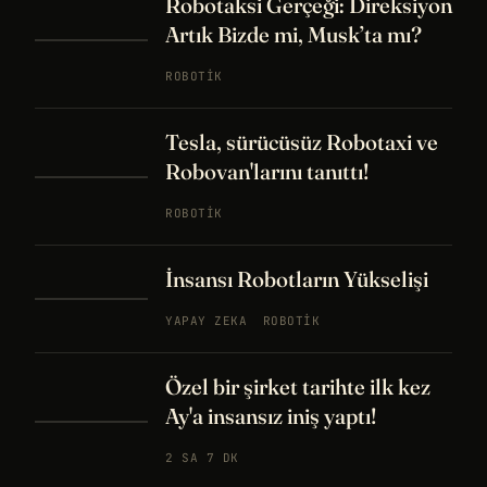
Robotaksi Gerçeği: Direksiyon
Artık Bizde mi, Musk’ta mı?
ROBOTIK
Tesla, sürücüsüz Robotaxi ve
Robovan'larını tanıttı!
ROBOTIK
İnsansı Robotların Yükselişi
YAPAY ZEKA
ROBOTIK
Özel bir şirket tarihte ilk kez
Ay'a insansız iniş yaptı!
2 SA 7 DK