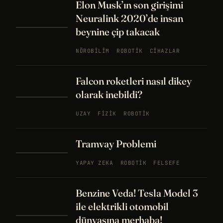
Elon Musk’ın son girişimi
Neuralink 2020’de insan
beynine çip takacak
NÖROBILIM
ROBOTIK
CIHAZLAR
Falcon roketleri nasıl dikey
olarak inebildi?
UZAY
FIZIK
ROBOTIK
Tramvay Problemi
YAPAY ZEKA
ROBOTIK
FELSEFE
Benzine Veda! Tesla Model 3
ile elektrikli otomobil
dünyasına merhaba!