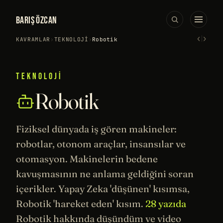
BARIŞ ÖZCAN
‹
›
KAVRAMLAR
›
TEKNOLOJI
›
Robotik
TEKNOLOJI
Robotik
Fiziksel
dünyada iş gören makineler:
robotlar, otonom araçlar, insansılar ve
otomasyon. Makinelerin bedene
kavuşmasının ne anlama geldiğini soran
içerikler.
Yapay Zeka
'düşünen' kısımsa,
Robotik 'hareket eden' kısım.
28 yazıda
Robotik hakkında düşündüm ve video