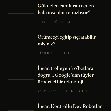
Gökdelen camlarını neden
hala insanlar temizliyor?
ROBOTIK
MÜHENDISLIK
Örümceği eğitip sıçratabilir
misiniz?
BIYOLOJI
ROBOTIK
İnsan trolleyen ‘ro’botlara
doğru... Google’dan tüyler
ürpertici bir teknoloji
YAPAY ZEKA
ROBOTIK
İNTERNET
İnsan Kontrollü Dev Robotlar