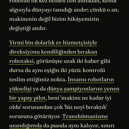
robotun ilk kez bizden izin almadan, kendi
algısıyla dünyayı tanıdığı andır; çünkü o an,
makinenin değil bizim hikâyemizin
değiştiği andır.
Yirmi bin dolarlık ev hizmetçisiyle
direksiyonu kendiliğinden bırakan
robotaksi
, görünüşte uzak iki haber gibi
dursa da aynı eşiğin iki yüzü: kontrolü
teslim ettiğimiz nokta.
İnsansı robotların
yükselişi
ya da
dünya şampiyonlarını yenen
bir yapay pilot
, beni 'makine ne kadar iyi
oldu' sorusundan çok 'biz neyi bıraktık'
sorusuna götürüyor.
Transhümanizme
uzandığımda
da pusula aynı kalıyor, sınırı