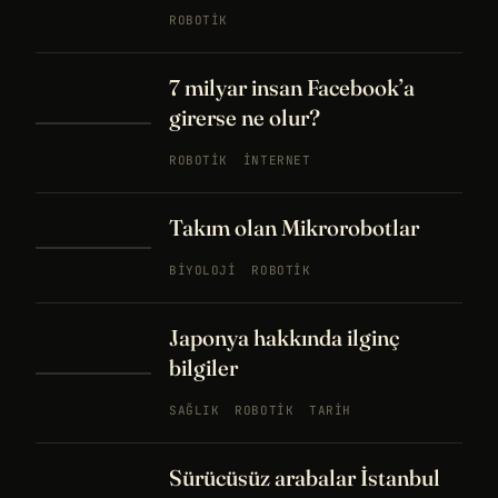
ROBOTIK
7 milyar insan Facebook’a
girerse ne olur?
ROBOTIK
İNTERNET
Takım olan Mikrorobotlar
BIYOLOJI
ROBOTIK
Japonya hakkında ilginç
bilgiler
SAĞLIK
ROBOTIK
TARIH
Sürücüsüz arabalar İstanbul