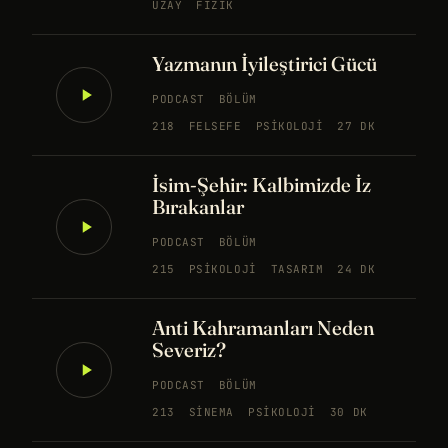
UZAY
FIZIK
Yazmanın İyileştirici Gücü
PODCAST
BÖLÜM
218
FELSEFE
PSIKOLOJI
27 DK
İsim-Şehir: Kalbimizde İz
Bırakanlar
PODCAST
BÖLÜM
215
PSIKOLOJI
TASARIM
24 DK
Anti Kahramanları Neden
Severiz?
PODCAST
BÖLÜM
213
SINEMA
PSIKOLOJI
30 DK