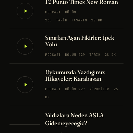
12 Punto Times New Roman
PODCAST
BÖLÜM
235
TARIH
TASARIM
28 DK
Sınırları Aşan Fikirler: İpek
Yolu
PODCAST
BÖLÜM 229
TARIH
28 DK
Uykumuzda Yazdığımız
Hikayeler: Karabasan
PODCAST
BÖLÜM 227
NÖROBILIM
26
DK
Yıldızlara Neden ASLA
Gidemeyeceğiz?