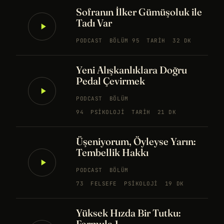
Sofranın İlker Gümüşoluk ile
Tadı Var
PODCAST
BÖLÜM 95
TARIH
32 DK
Yeni Alışkanlıklara Doğru
Pedal Çevirmek
PODCAST
BÖLÜM
94
PSIKOLOJI
TARIH
21 DK
Üşeniyorum, Öyleyse Yarın:
Tembellik Hakkı
PODCAST
BÖLÜM
73
FELSEFE
PSIKOLOJI
19 DK
Yüksek Hızda Bir Tutku:
Formula 1