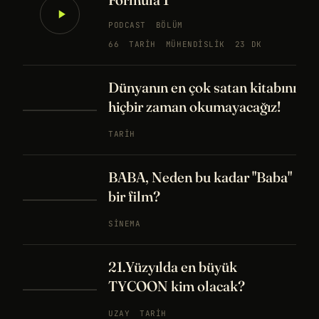
PODCAST
BÖLÜM
66
TARIH
MÜHENDISLIK
23 DK
Dünyanın en çok satan kitabını
hiçbir zaman okumayacağız!
TARIH
BABA, Neden bu kadar "Baba"
bir film?
SINEMA
21.Yüzyılda en büyük
TYCOON kim olacak?
UZAY
TARIH