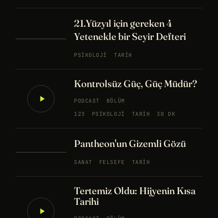
21.Yüzyıl için gereken 4
Yetenekle bir Seyir Defteri
PSIKOLOJI
TARIH
Kontrolsüz Güç, Güç Müdür?
PODCAST
BÖLÜM
123
PSIKOLOJI
TARIH
30 DK
Pantheon'un Gizemli Gözü
SANAT
FELSEFE
TARIH
Tertemiz Oldu: Hijyenin Kısa
Tarihi