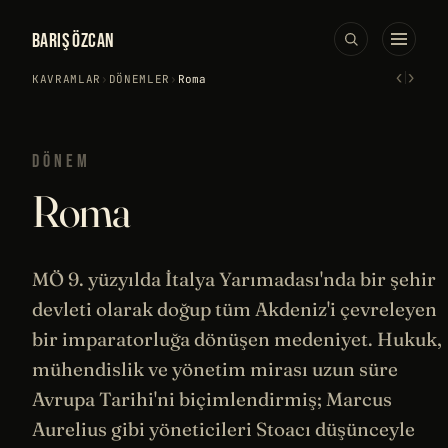
BARIŞ ÖZCAN
‹
›
KAVRAMLAR
›
DÖNEMLER
›
Roma
DÖNEM
Roma
MÖ 9. yüzyılda İtalya Yarımadası'nda bir şehir
devleti olarak doğup tüm Akdeniz'i çevreleyen
bir imparatorluğa dönüşen medeniyet. Hukuk,
mühendislik
ve yönetim mirası uzun süre
Avrupa
Tarihi
'ni biçimlendirmiş;
Marcus
Aurelius
gibi yöneticileri Stoacı düşünceyle