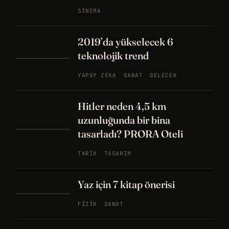
SINEMA
2019’da yükselecek 6
teknolojik trend
YAPAY ZEKA
SANAT
GELECEK
Hitler neden 4,5 km
uzunluğunda bir bina
tasarladı? PRORA Oteli
TARIH
TASARIM
Yaz için 7 kitap önerisi
FIZIK
SANAT