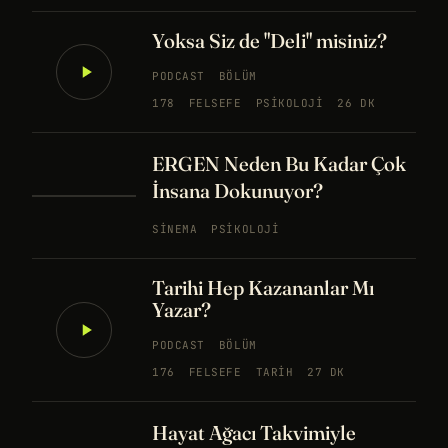
Yoksa Siz de "Deli" misiniz?
PODCAST
BÖLÜM
178
FELSEFE
PSIKOLOJI
26 DK
ERGEN Neden Bu Kadar Çok
İnsana Dokunuyor?
SINEMA
PSIKOLOJI
Tarihi Hep Kazananlar Mı
Yazar?
PODCAST
BÖLÜM
176
FELSEFE
TARIH
27 DK
Hayat Ağacı Takvimiyle