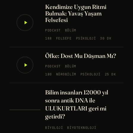
Kendimize Uygun Ritmi
Bulmak: Yavaş Yaşam
Felsefesi
PODCAST
BÖLÜM
188
FELSEFE
PSIKOLOJI
30 DK
Öfke: Dost Mu Düşman Mı?
PODCAST
BÖLÜM
180
NÖROBILIM
PSIKOLOJI
25 DK
Bilim insanları 12000 yıl
sonra antik DNA ile
ULUKURTLARI geri mi
getirdi?
BIYOLOJI
BIYOTEKNOLOJI