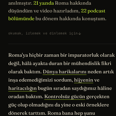
anılmıştır.
21 yazıda
Roma hakkında
düşündüm ve video hazırladım,
22 podcast
bölümünde
bu dönem hakkında konuştum.
okumak, izlemek ve dinlemek için
Roma'ya hiçbir zaman bir imparatorluk olarak
değil, hâlâ ayakta duran bir mühendislik fikri
olarak baktım.
Dünya harikalarını
neden artık
inşa edemediğimizi sordum,
hijyenin
ve
haritacılığın
bugün sıradan saydığımız hâline
oradan baktım.
Kontrolsüz gücün
gerçekten
güç olup olmadığını da yine o eski örneklere
dönerek tarttım. Roma bana hep şunu