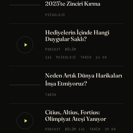
2025'te Zinciri Kırma
PSIKOLOJI
Hediyelerin İçinde Hangi
Duygular Saklı?
PODCAST
BÖLÜM
161
PSIKOLOJI
TARIH
24 DK
Neden Artık Dünya Harikaları
İnşa Etmiyoruz?
TARIH
Citius, Altius, Fortius:
Olimpiyat Ateşi Yanıyor
PODCAST
BÖLÜM 141
TARIH
29 DK