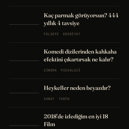
Kaç parmak görüyorsun? 444
yıllık 4 tavsiye
FELSEFE
EDEBIYAT
Komedi dizilerinden kahkaha
efektini çıkartırsak ne kalır?
SINEMA
PSIKOLOJI
Heykeller neden beyazdır?
SANAT
TARIH
2018’de izlediğim en iyi 18
Film