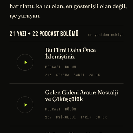
hatırlattı: kalıcı olan, en gösterişli olan değil,
işe yarayan.
21 YAZI + 22 PODCAST BÖLÜMÜ
en yeniden eskiye
Bu Filmi Daha Önce
İzlemiştiniz
PODCAST
BÖLÜM
243
SINEMA
SANAT
26 DK
Gelen Gideni Aratır: Nostalji
ve Çöküşçülük
PODCAST
BÖLÜM
237
PSIKOLOJI
TARIH
30 DK