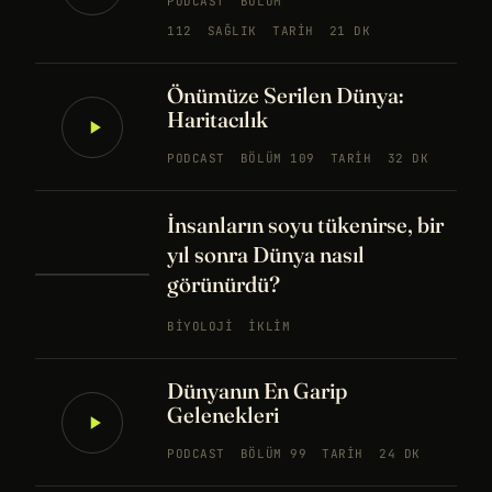
PODCAST
BÖLÜM
112
SAĞLIK
TARIH
21 DK
Önümüze Serilen Dünya:
Haritacılık
PODCAST
BÖLÜM 109
TARIH
32 DK
İnsanların soyu tükenirse, bir
yıl sonra Dünya nasıl
görünürdü?
BIYOLOJI
İKLIM
Dünyanın En Garip
Gelenekleri
PODCAST
BÖLÜM 99
TARIH
24 DK