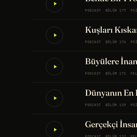
PODCAST
BÖLÜM 177
PS
Kuşları Kıska
PODCAST
BÖLÜM 174
PS
Büyülere İnan
PODCAST
BÖLÜM 171
FE
Dünyanın En 
PODCAST
BÖLÜM 139
PS
Gerçekçi İns
PODCAST
BÖLÜM 132
FE