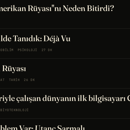
erikan Rüyası"nı Neden Bitirdi?
ilde Tanıdık: Déjà Vu
ROBILIM
PSIKOLOJI
27 DK
i Rüyası
NAT
TARIH
26 DK
iyle çalışan dünyanın ilk bilgisayarı
BIYOTEKNOLOJI
blem Var: Utanç Sarmalı