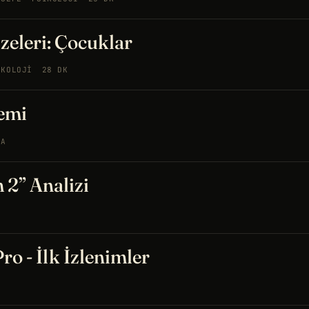
eleri: Çocuklar
IKOLOJI
28 DK
emi
MA
2” Analizi
ro - İlk İzlenimler