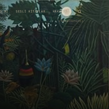
11 HZ
SESLI KITAPLAR
HAKKINDA
‹
›
Nöron
Satürn