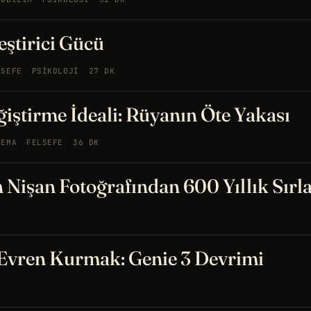
eştirici Gücü
LSEFE
PSIKOLOJI
27 DK
ğiştirme İdeali: Rüyanın Öte Yakası
NEMA
FELSEFE
36 DK
n Nişan Fotoğrafından 600 Yıllık Sırl
 Evren Kurmak: Genie 3 Devrimi