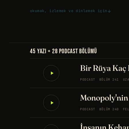
okumak, izlemek ve dinlemek için
45 YAZI + 28 PODCAST BÖLÜMÜ
Bir Rüya Kaç 
PODCAST
BÖLÜM 241
UZ
Monopoly'nin 
PODCAST
BÖLÜM 240
FE
İnsanın Kehan