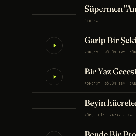
Süpermen "Am
SINEMA
Garip Bir Şek
PODCAST
BÖLÜM 192
NÖ
Bir Yaz Geces
PODCAST
BÖLÜM 189
SA
Beyin hücreler
NÖROBILIM
YAPAY ZEKA
Bende Bir Pro