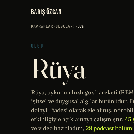
BARIŞ ÖZCAN
KAVRAMLAR
›
OLGULAR
›
Rüya
OLGU
Rüya
Rüya, uykunun hızlı göz hareketi (REM) 
işitsel ve duygusal algılar bütünüdür.
F
dolaylı ifadesi olarak ele almış,
nörobi
etkinliğiyle açıklamaya çalışmıştır.
45 
ve video hazırladım,
28 podcast bölüm