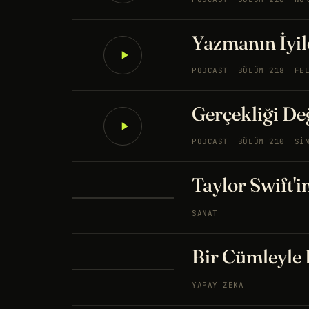
Yazmanın İyil
PODCAST
BÖLÜM 218
FE
Gerçekliği De
PODCAST
BÖLÜM 210
SI
Taylor Swift'i
SANAT
Bir Cümleyle
YAPAY ZEKA