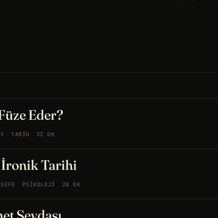
Füze Eder?
AY
TARIH
32 DK
İronik Tarihi
LSEFE
PSIKOLOJI
28 DK
et Sevdası