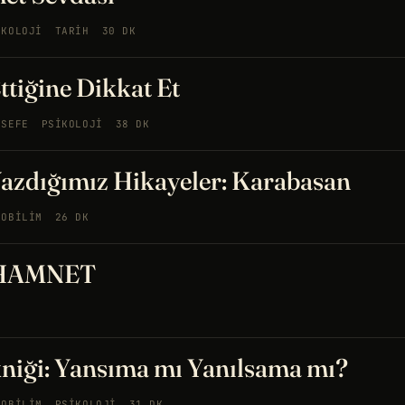
IKOLOJI
TARIH
30 DK
ttiğine Dikkat Et
LSEFE
PSIKOLOJI
38 DK
zdığımız Hikayeler: Karabasan
ROBILIM
26 DK
 HAMNET
niği: Yansıma mı Yanılsama mı?
ROBILIM
PSIKOLOJI
31 DK