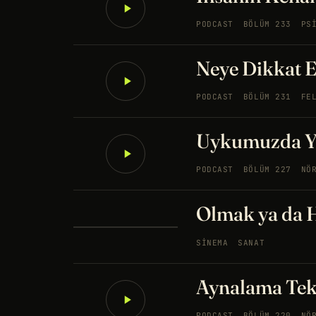
PODCAST
BÖLÜM 233
PS
Neye Dikkat E
PODCAST
BÖLÜM 231
FE
Uykumuzda Ya
PODCAST
BÖLÜM 227
NÖ
Olmak ya da
SINEMA
SANAT
Aynalama Tek
PODCAST
BÖLÜM 220
NÖ