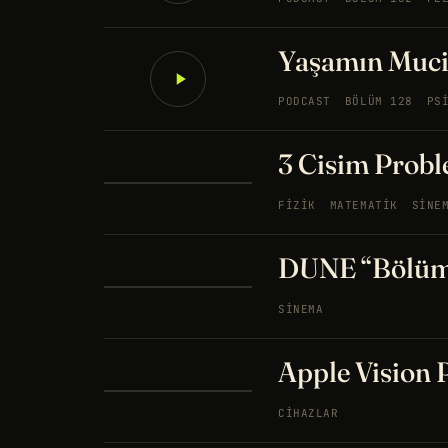
Yaşamın Muciz
PODCAST
BÖLÜM 128
PS
3 Cisim Probl
FIZIK
MATEMATIK
SINE
DUNE “Bölüm 
SINEMA
Apple Vision P
CIHAZLAR