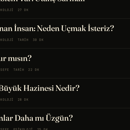
IKOLOJI
27 DK
nan İnsan: Neden Uçmak İsteriz?
IKOLOJI
TARIH
30 DK
ır mısın?
LSEFE
TARIH
22 DK
Büyük Hazinesi Nedir?
IKOLOJI
28 DK
anlar Daha mı Üzgün?
LSEFE
PSIKOLOJI
25 DK