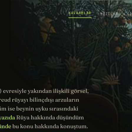
KAVRAMLAR
YAZILAR
1
evresiyle yakından ilişkili görsel,
reud
rüyayı
bilinçdışı
arzuların
lim
ise beynin uyku sırasındaki
yazıda
Rüya hakkında düşündüm
ünde
bu konu hakkında konuştum.