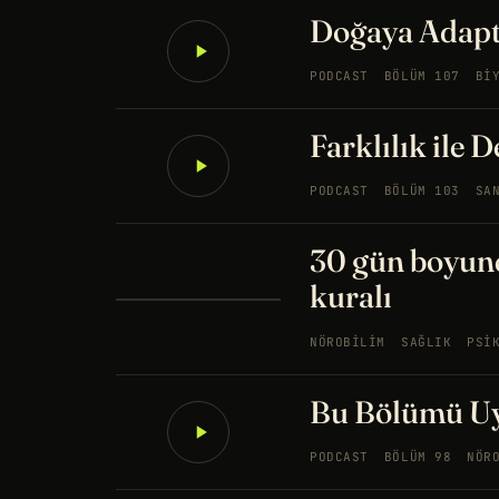
Doğaya Adap
PODCAST
BÖLÜM 107
BI
Farklılık ile 
PODCAST
BÖLÜM 103
SA
30 gün boyunca
kuralı
NÖROBILIM
SAĞLIK
PSI
Bu Bölümü U
PODCAST
BÖLÜM 98
NÖR