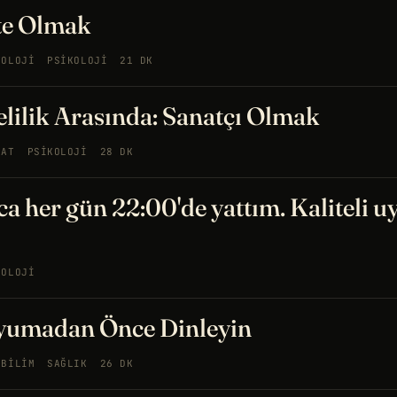
te Olmak
YOLOJI
PSIKOLOJI
21 DK
Delilik Arasında: Sanatçı Olmak
NAT
PSIKOLOJI
28 DK
 her gün 22:00'de yattım. Kaliteli uyku
KOLOJI
yumadan Önce Dinleyin
OBILIM
SAĞLIK
26 DK