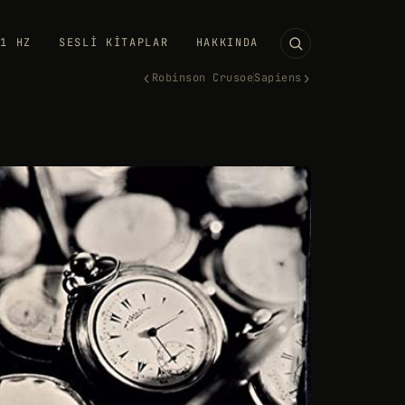
11 HZ
SESLI KITAPLAR
HAKKINDA
‹
›
Robinson Crusoe
Sapiens