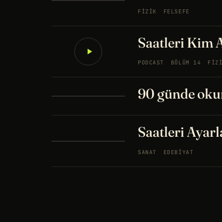
FIZIK
FELSEFE
Saatleri Kim 
PODCAST
BÖLÜM 14
FIZ
90 günde okun
Saatleri Ayar
SANAT
EDEBIYAT