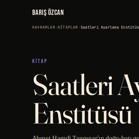
BARIŞ ÖZCAN
KAVRAMLAR
›
KITAPLAR
›
Saatleri Ayarlama Enstitü
KITAP
Saatleri 
Enstitüsü
Ahmet Hamdi Tanpınar'ın doğu-batı ge