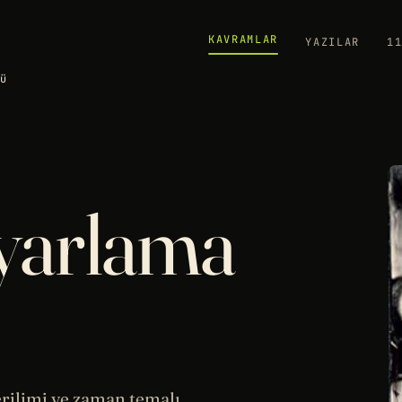
KAVRAMLAR
YAZILAR
1
sü
Ayarlama
rilimi ve zaman temalı