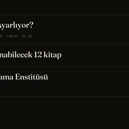
Ayarlıyor?
IK
TARIH
23 DK
abilecek 12 kitap
lama Enstitüsü