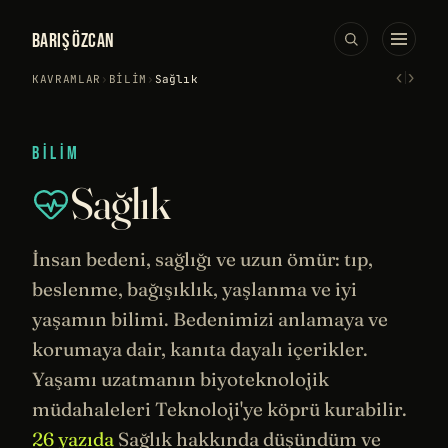
BARIŞ ÖZCAN
‹
›
KAVRAMLAR
›
BILIM
›
Sağlık
BILIM
Sağlık
İnsan bedeni, sağlığı ve uzun ömür: tıp,
beslenme, bağışıklık, yaşlanma ve iyi
yaşamın bilimi. Bedenimizi anlamaya ve
korumaya dair, kanıta dayalı içerikler.
Yaşamı uzatmanın
biyoteknolojik
müdahaleleri Teknoloji'ye köprü kurabilir.
26 yazıda
Sağlık hakkında düşündüm ve