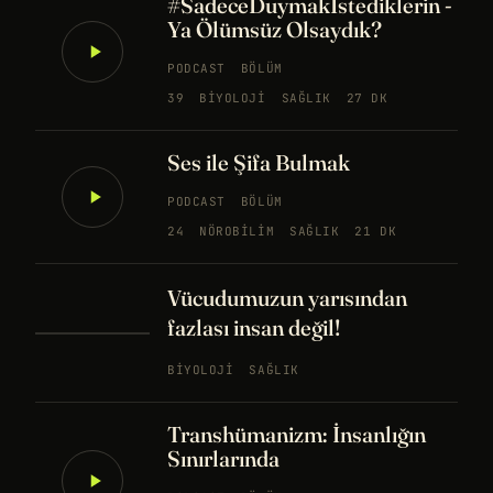
#SadeceDuymakİstediklerin -
Ya Ölümsüz Olsaydık?
PODCAST
BÖLÜM
39
BIYOLOJI
SAĞLIK
27 DK
Ses ile Şifa Bulmak
PODCAST
BÖLÜM
24
NÖROBILIM
SAĞLIK
21 DK
Vücudumuzun yarısından
fazlası insan değil!
BIYOLOJI
SAĞLIK
Transhümanizm: İnsanlığın
Sınırlarında