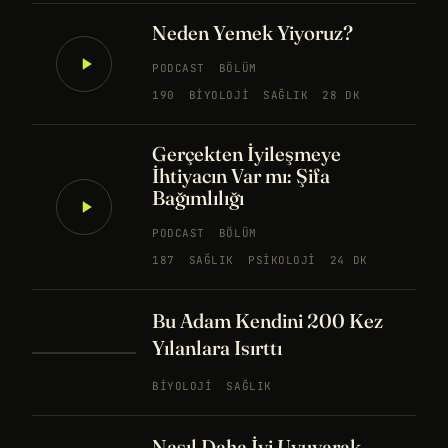
Neden Yemek Yiyoruz?
PODCAST
BÖLÜM
190
BIYOLOJI
SAĞLIK
28 DK
Gerçekten İyileşmeye
İhtiyacın Var mı: Şifa
Bağımlılığı
PODCAST
BÖLÜM
187
SAĞLIK
PSIKOLOJI
24 DK
Bu Adam Kendini 200 Kez
Yılanlara Isırttı
BIYOLOJI
SAĞLIK
Nasıl Daha İyi Uyuyarak