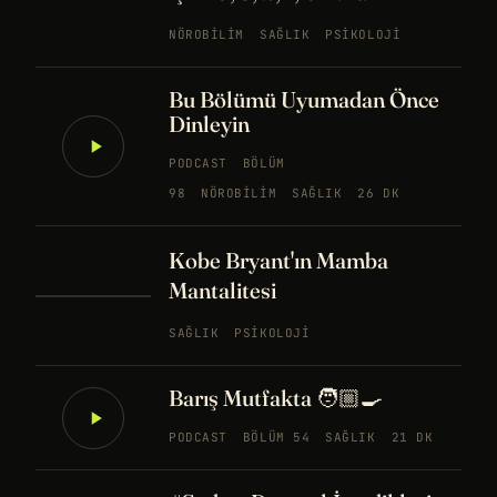
NÖROBILIM
SAĞLIK
PSIKOLOJI
Bu Bölümü Uyumadan Önce
Dinleyin
PODCAST
BÖLÜM
98
NÖROBILIM
SAĞLIK
26 DK
Kobe Bryant'ın Mamba
Mantalitesi
SAĞLIK
PSIKOLOJI
Barış Mutfakta 🧑🏼‍🍳
PODCAST
BÖLÜM 54
SAĞLIK
21 DK