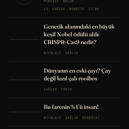
PODCAST
BÖLÜM
13
SAĞLIK
ROBOTIK
22 DK
Genetik alanındaki en büyük
keşif Nobel ödülü aldı:
CRISPR-Cas9 nedir?
BIYOLOJI
SAĞLIK
Dünyanın en eski çayı? Çay
değil kızıl çalı rooibos
SAĞLIK
TARIH
Bu farenin %4’ü insan!
BIYOLOJI
SAĞLIK
EDEBIYAT