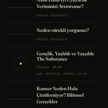
Veriminizi Artırırsınız?
SAĞLIK
PSIKOLOJI
Neden sürekli yorgunuz?
SAĞLIK
PSIKOLOJI
Gençlik, Yaşlılık ve Yaşçılık:
The Substance
PODCAST
BÖLÜM
168
BIYOLOJI
SAĞLIK
25 DK
Kanser Neden Hala
Çözülemiyor? Bilimsel
Gerçekler