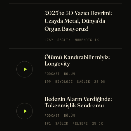
2025'te 3D Yazıcı Devrimi:
Uzayda Metal, Dünya'da
Organ Basıyoruz!
UZAY
SAĞLIK
MÜHENDISLIK
Ölümü Kandırabilir miyiz:
Longevity
PODCAST
BÖLÜM
199
BIYOLOJI
SAĞLIK
26 DK
Bedenin Alarm Verdiğinde:
Tükenmişlik Sendromu
PODCAST
BÖLÜM
191
SAĞLIK
FELSEFE
25 DK