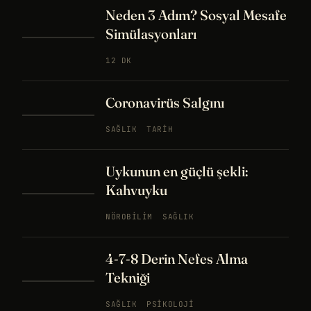
Neden 3 Adım? Sosyal Mesafe
Simülasyonları
12 DK
Coronavirüs Salgını
SAĞLIK
TARIH
Uykunun en güçlü şekli:
Kahvuyku
NÖROBILIM
SAĞLIK
4-7-8 Derin Nefes Alma
Tekniği
SAĞLIK
PSIKOLOJI