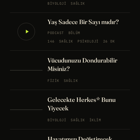
BIYOLOJI
SAĞLIK
Yaş Sadece Bir Sayı mıdır?
PODCAST
BÖLÜM
146
SAĞLIK
PSIKOLOJI
26 DK
Vücudunuzu Dondurabilir
Misiniz?
FIZIK
SAĞLIK
Gelecekte Herkes* Bunu
Yiyecek
BIYOLOJI
SAĞLIK
İKLIM
Hayatımızı Değiştirecek