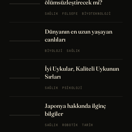
ölümsüzleştirecek mi?
SAĞLIK
FELSEFE
BIYOTEKNOLOJI
Dünyanın en uzun yaşayan
canlıları
BIYOLOJI
SAĞLIK
İyi Uykular, Kaliteli Uykunun
Sırları
SAĞLIK
PSIKOLOJI
Japonya hakkında ilginç
bilgiler
SAĞLIK
ROBOTIK
TARIH