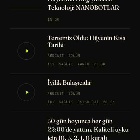
Teknoloji: NANOBOTLAR
15 DK
Tertemiz Oldu: Hijyenin Kısa
Tarihi
PODCAST
BÖLÜM
112
SAĞLIK
TARIH
21 DK
İyilik Bulaşıcıdır
PODCAST
BÖLÜM
101
SAĞLIK
PSIKOLOJI
20 DK
30 gün boyunca her gün
22:00'de yattım. Kaliteli uyku
için 10, 3, 2, 1, 0 kuralı