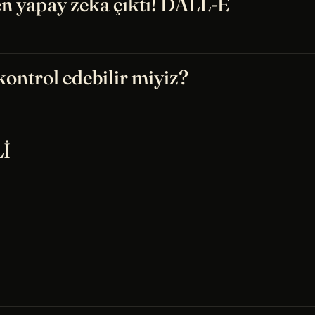
en yapay zeka çıktı! DALL-E
kontrol edebilir miyiz?
Lİ