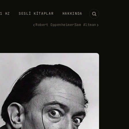
11 HZ
SESLI KITAPLAR
HAKKINDA
‹
›
Robert Oppenheimer
Sam Altman