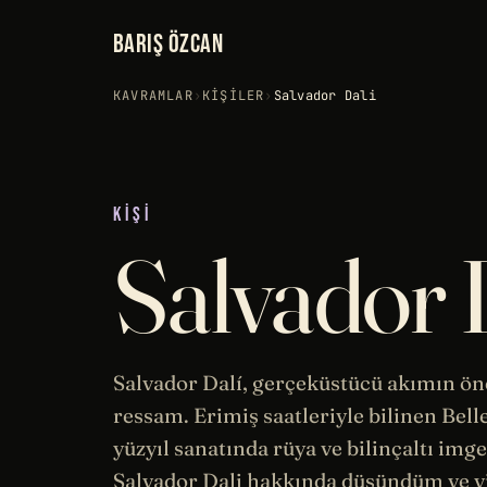
BARIŞ ÖZCAN
KAVRAMLAR
›
KIŞILER
›
Salvador Dali
KIŞI
Salvador 
Salvador Dalí, gerçeküstücü akımın ön
ressam. Erimiş saatleriyle bilinen
Bell
yüzyıl
sanatında
rüya
ve
bilinçaltı
imgel
Salvador Dali hakkında düşündüm ve v