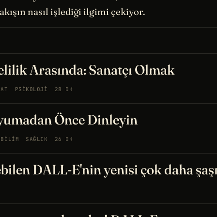
kışın nasıl işlediği ilgimi çekiyor.
Delilik Arasında: Sanatçı Olmak
NAT
PSIKOLOJI
28 DK
yumadan Önce Dinleyin
OBILIM
SAĞLIK
26 DK
bilen DALL-E'nin yenisi çok daha şaşı