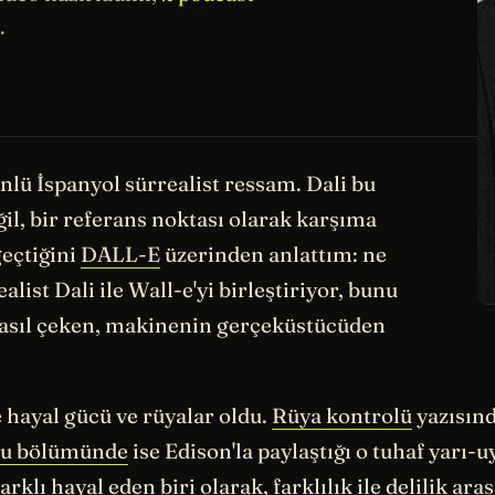
.
ünlü İspanyol sürrealist ressam. Dali bu
il, bir referans noktası olarak karşıma
geçtiğini
DALL-E
üzerinden anlattım: ne
list Dali ile Wall-e'yi birleştiriyor, bunu
 asıl çeken, makinenin gerçeküstücüden
 hayal gücü ve rüyalar oldu.
Rüya kontrolü
yazısınd
u bölümünde
ise Edison'la paylaştığı o tuhaf yarı-
rklı hayal eden biri olarak, farklılık ile delilik ara