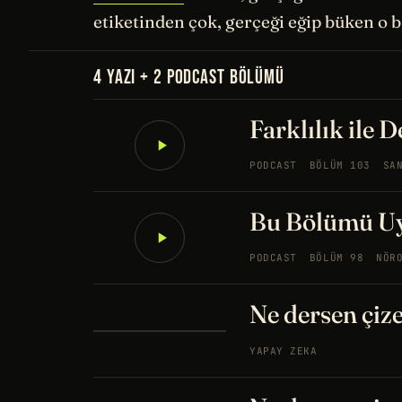
etiketinden çok, gerçeği eğip büken o ba
4 YAZI + 2 PODCAST BÖLÜMÜ
Farklılık ile 
PODCAST
BÖLÜM 103
SA
Bu Bölümü U
PODCAST
BÖLÜM 98
NÖR
Ne dersen çize
YAPAY ZEKA