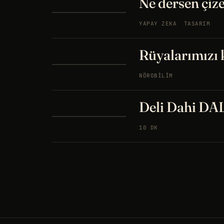
Ne dersen çiz
YAPAY ZEKA
TASARIM
Rüyalarımızı 
NÖROBILIM
Deli Dahi DA
10 DK