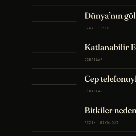
Dünya’nın göl
UZAY
FIZIK
Katlanabilir 
CIHAZLAR
Cep telefonuy
CIHAZLAR
Bitkiler neden
FIZIK
BIYOLOJI