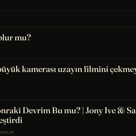
olur mu?
üyük kamerası uzayın filmini çekmey
onraki Devrim Bu mu? | Jony Ive & S
eştirdi
IHAZLAR