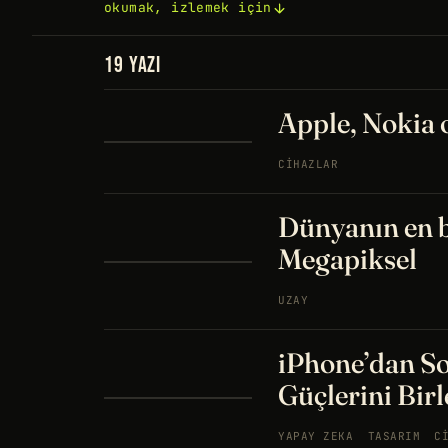
okumak, izlemek için
19 YAZI
Apple, Nokia 
CIHAZLAR
Dünyanın en b
Megapiksel
UZAY
iPhone’dan S
Güçlerini Birl
YAPAY ZEKA
TASARIM
C