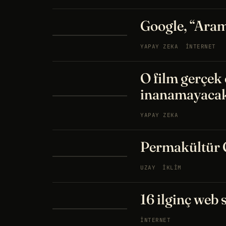
Google, “Ara
YAPAY ZEKA
İNTERNET
O film gerçek
inanamayacak
YAPAY ZEKA
Permakültür 
UZAY
İKLIM
16 ilginç web s
İNTERNET