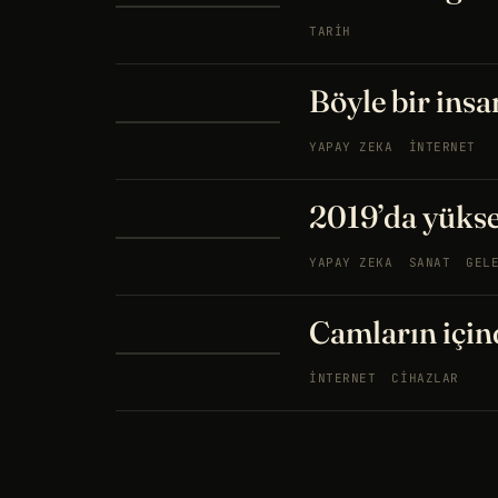
TARIH
Böyle bir insa
YAPAY ZEKA
İNTERNET
2019’da yükse
YAPAY ZEKA
SANAT
GEL
Camların içi
İNTERNET
CIHAZLAR