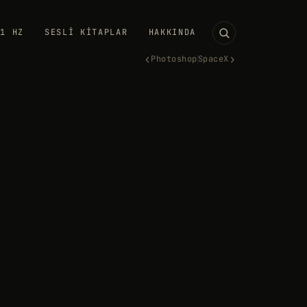
11 HZ
SESLI KITAPLAR
HAKKINDA
‹
›
Photoshop
SpaceX