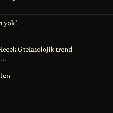
n yok!
lecek 6 teknolojik trend
ECEK
nden