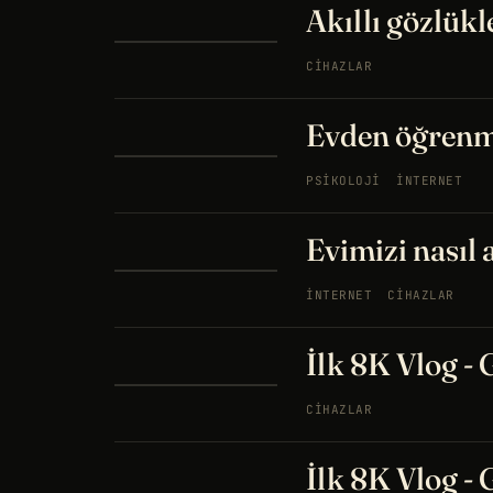
Akıllı gözlükl
CIHAZLAR
Evden öğrenme
PSIKOLOJI
İNTERNET
Evimizi nasıl a
İNTERNET
CIHAZLAR
İlk 8K Vlog - 
CIHAZLAR
İlk 8K Vlog -