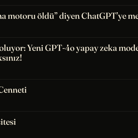
ma motoru öldü” diyen ChatGPT’ye m
 oluyor: Yeni GPT-4o yapay zeka mode
sınız!
Cenneti
itesi