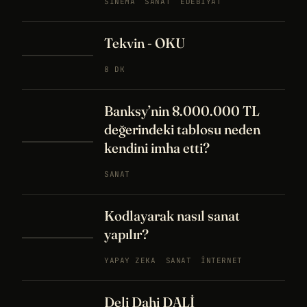
SINEMA
SANAT
EDEBIYAT
Tekvin - OKU
8 DK
Banksy’nin 8.000.000 TL
değerindeki tablosu neden
kendini imha etti?
SANAT
Kodlayarak nasıl sanat
yapılır?
YAPAY ZEKA
SANAT
İNTERNET
Deli Dahi DALİ