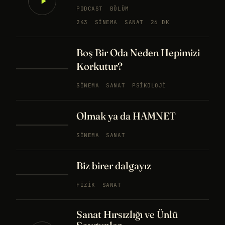
PODCAST
BÖLÜM
243
SINEMA
SANAT
26 DK
Boş Bir Oda Neden Hepimizi
Korkutur?
SINEMA
SANAT
PSIKOLOJI
Olmak ya da HAMNET
SINEMA
SANAT
Biz birer dalgayız
FIZIK
SANAT
Sanat Hırsızlığı ve Ünlü