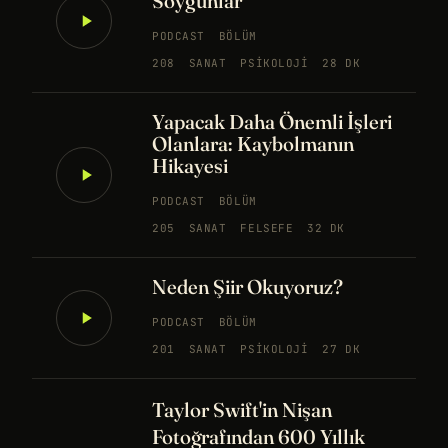
Soygunlar
PODCAST
BÖLÜM
208
SANAT
PSIKOLOJI
28 DK
Yapacak Daha Önemli İşleri
Olanlara: Kaybolmanın
Hikayesi
PODCAST
BÖLÜM
205
SANAT
FELSEFE
32 DK
Neden Şiir Okuyoruz?
PODCAST
BÖLÜM
201
SANAT
PSIKOLOJI
27 DK
Taylor Swift'in Nişan
Fotoğrafından 600 Yıllık