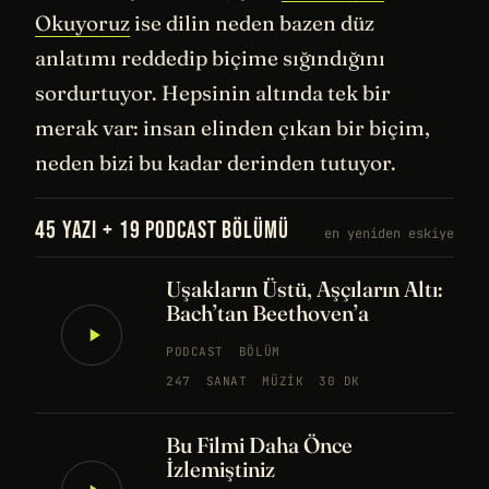
Okuyoruz
ise dilin neden bazen düz
anlatımı reddedip biçime sığındığını
sordurtuyor. Hepsinin altında tek bir
merak var: insan elinden çıkan bir biçim,
neden bizi bu kadar derinden tutuyor.
45 YAZI + 19 PODCAST BÖLÜMÜ
en yeniden eskiye
Uşakların Üstü, Aşçıların Altı:
Bach’tan Beethoven’a
PODCAST
BÖLÜM
247
SANAT
MÜZIK
30 DK
Bu Filmi Daha Önce
İzlemiştiniz