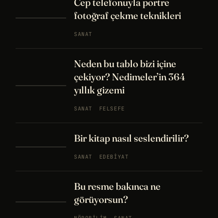
Cep telefonuyla portre
fotoğraf çekme teknikleri
SANAT
Neden bu tablo bizi içine
çekiyor? Nedimeler’in 364
yıllık gizemi
SANAT
FELSEFE
Bir kitap nasıl seslendirilir?
SANAT
EDEBIYAT
Bu resme bakınca ne
görüyorsun?