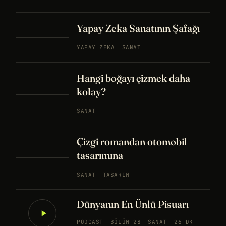
Yapay Zeka Sanatının Şafağı
YAPAY ZEKA
SANAT
Hangi boğayı çizmek daha
kolay?
SANAT
Çizgi romandan otomobil
tasarımına
SANAT
TASARIM
Dünyanın En Ünlü Pisuarı
PODCAST
BÖLÜM 28
SANAT
26 DK