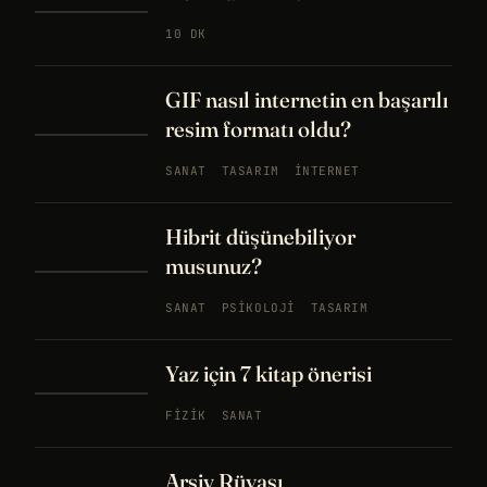
10 DK
GIF nasıl internetin en başarılı
resim formatı oldu?
SANAT
TASARIM
İNTERNET
Hibrit düşünebiliyor
musunuz?
SANAT
PSIKOLOJI
TASARIM
Yaz için 7 kitap önerisi
FIZIK
SANAT
Arşiv Rüyası