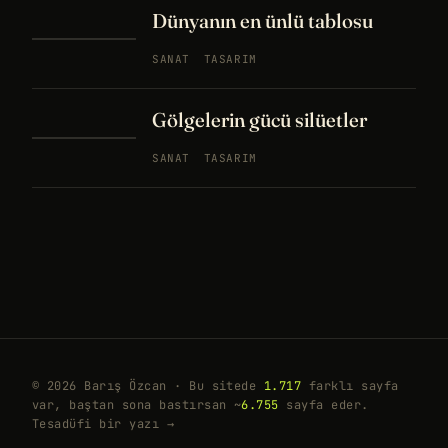
Dünyanın en ünlü tablosu
SANAT
TASARIM
Gölgelerin gücü silüetler
SANAT
TASARIM
© 2026 Barış Özcan · Bu sitede
1.717
farklı sayfa
var, baştan sona bastırsan ~
6.755
sayfa eder.
Tesadüfi bir yazı →