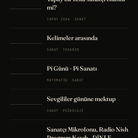
mi?
YAPAY ZEKA
SANAT
Kelimeler arasında
SANAT
TASARIM
Pi Günü - Pi Sanatı
MATEMATIK
SANAT
Sevgililer gününe mektup
SANAT
PSIKOLOJI
Sanatçı Mikrofonu, Radio Nish
Program Kaydı - DİNLE