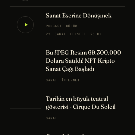
Sanat Eserine Dönüşmek
PODCAST
BÖLÜM
27
SANAT
FELSEFE
25 DK
Bu JPEG Resim 69.300.000
Dolara Satıldı! NFT Kripto
Sanat Çağı Başladı
SANAT
İNTERNET
Tarihin en büyük teatral
gösterisi - Cirque Du Soleil
SANAT