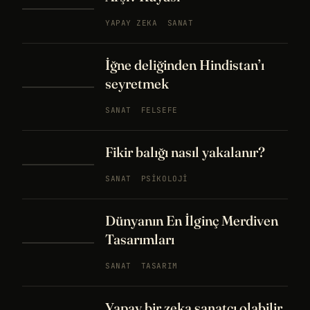
YAPAY ZEKA
SANAT
İğne deliğinden Hindistan’ı
seyretmek
SANAT
FELSEFE
Fikir balığı nasıl yakalanır?
SANAT
PSIKOLOJI
Dünyanın En İlginç Merdiven
Tasarımları
SANAT
TASARIM
Yapay bir zeka sanatçı olabilir