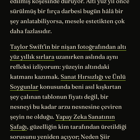
edilmiş köşesinde duruyor. Altı yüz yıl önce
sürülmüş bir fırça darbesi bugün hâlâ bir
şey anlatabiliyorsa, mesele estetikten çok
daha fazlasıdır.
Taylor Swift'in bir nişan fotoğrafından altı
yüz yıllık sırlara
uzanırken aslında aynı
refleksi izliyorum: yüzeyin altındaki
katmanı kazımak.
Sanat Hırsızlığı ve Ünlü
Soygunlar
konusunda beni asıl kışkırtan
şey çalınan tablonun fiyatı değil, bir
nesneyi bu kadar arzu nesnesine çeviren
şeyin ne olduğu.
Yapay Zeka Sanatının
Şafağı
, güzelliğin kim tarafından üretildiği
sorusunu yeniden açıyor;
Neden Şiir