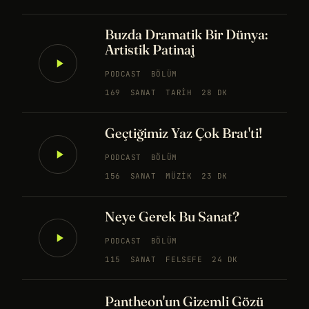
Buzda Dramatik Bir Dünya:
Artistik Patinaj
PODCAST
BÖLÜM
169
SANAT
TARIH
28 DK
Geçtiğimiz Yaz Çok Brat'ti!
PODCAST
BÖLÜM
156
SANAT
MÜZIK
23 DK
Neye Gerek Bu Sanat?
PODCAST
BÖLÜM
115
SANAT
FELSEFE
24 DK
Pantheon'un Gizemli Gözü