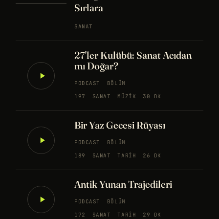
Sırlara
SANAT
27'ler Kulübü: Sanat Acıdan
mı Doğar?
PODCAST
BÖLÜM
197
SANAT
MÜZIK
30 DK
Bir Yaz Gecesi Rüyası
PODCAST
BÖLÜM
189
SANAT
TARIH
26 DK
Antik Yunan Trajedileri
PODCAST
BÖLÜM
172
SANAT
TARIH
29 DK