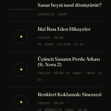
Sanat beyni nasıl dönüştürür?
NÖROBILIM
SANAT
Bizi İkna Eden Hikayeler
PODCAST
BÖLÜM
80
SANAT
FELSEFE
24 DK
Üçüncü Sanatın Perde Arkası
(ft. Nora 2)
PODCAST
BÖLÜM 78
SANAT
TARIH
40
DK
Renkleri Koklamak: Sinestezi
PODCAST
BÖLÜM
45
NÖROBILIM
SANAT
20 DK