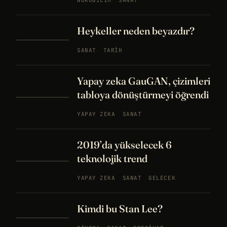
NÖROBILIM
SANAT
Heykeller neden beyazdır?
SANAT
TARIH
Yapay zeka GauGAN, çizimleri
tabloya dönüştürmeyi öğrendi
YAPAY ZEKA
SANAT
2019’da yükselecek 6
teknolojik trend
YAPAY ZEKA
SANAT
GELECEK
Kimdi bu Stan Lee?