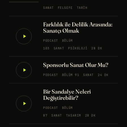
SANAT
FELSEFE
TARIH
Farklılık ile Delilik Arasında:
Sanatçı Olmak
PODCAST
BÖLÜM
103
SANAT
PSIKOLOJI
28 DK
Sponsorlu Sanat Olur Mu?
PODCAST
BÖLÜM 91
SANAT
24 DK
Bir Sandalye Neleri
Değiştirebilir?
PODCAST
BÖLÜM
87
SANAT
TASARIM
28 DK