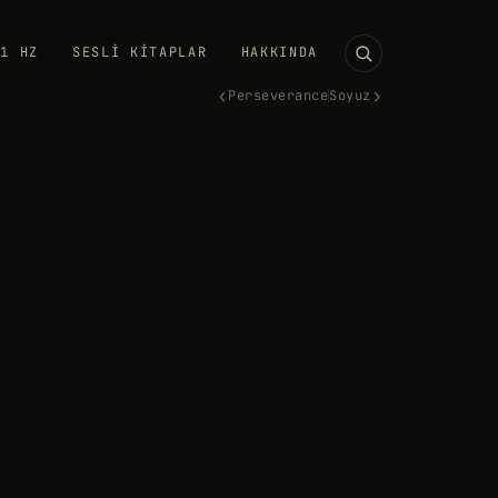
11 HZ
SESLI KITAPLAR
HAKKINDA
‹
›
Perseverance
Soyuz