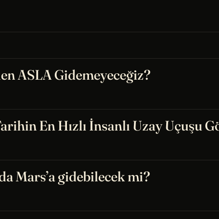
eden ASLA Gidemeyeceğiz?
rihin En Hızlı İnsanlı Uzay Uçuşu G
a Mars’a gidebilecek mi?