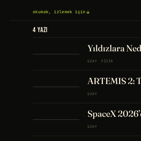
okumak, izlemek için
4 YAZI
Yıldızlara N
UZAY
FIZIK
ARTEMIS 2: Ta
UZAY
SpaceX 2026’d
UZAY