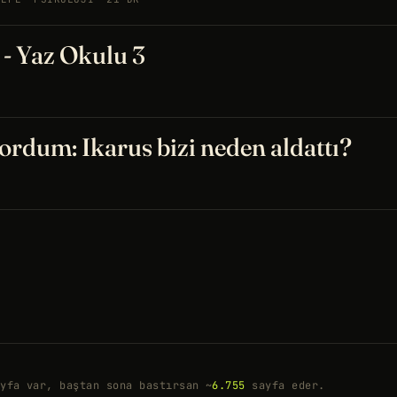
 Yaz Okulu 3
ordum: Ikarus bizi neden aldattı?
yfa var, baştan sona bastırsan ~
6.755
sayfa eder.