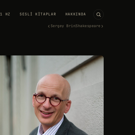
11 HZ
SESLI KITAPLAR
HAKKINDA
‹
›
Sergey Brin
Shakespeare