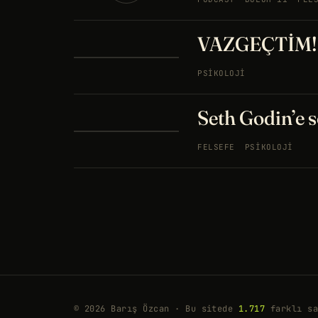
VAZGEÇTİM! -
PSIKOLOJI
Seth Godin’e s
FELSEFE
PSIKOLOJI
© 2026 Barış Özcan · Bu sitede
1.717
farklı sa