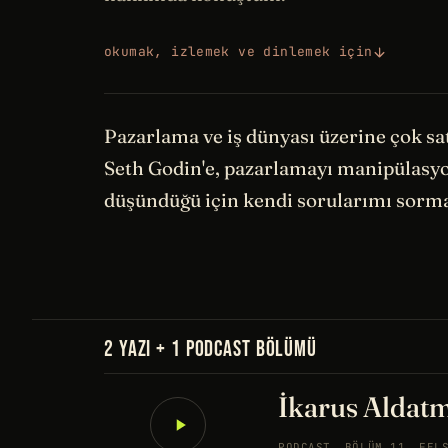
okumak, izlemek ve dinlemek için
Pazarlama ve iş dünyası üzerine çok sa
Seth Godin'e, pazarlamayı manipülasyo
düşündüğü için kendi sorularımı sorma
2 YAZI + 1 PODCAST BÖLÜMÜ
İkarus Aldatm
PODCAST
BÖLÜM 11
FEL