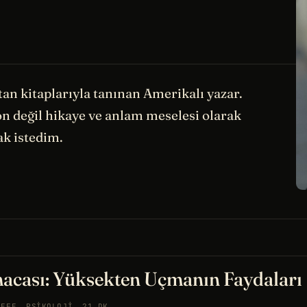
tan kitaplarıyla tanınan Amerikalı yazar.
n değil hikaye ve anlam meselesi olarak
k istedim.
acası: Yüksekten Uçmanın Faydaları
SEFE
PSIKOLOJI
21 DK