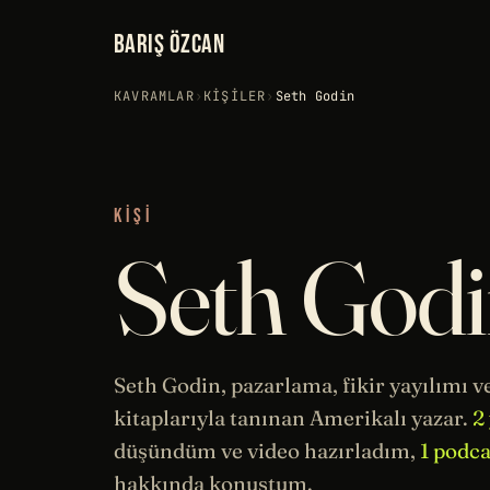
BARIŞ ÖZCAN
KAVRAMLAR
›
KIŞILER
›
Seth Godin
KIŞI
Seth God
Seth Godin, pazarlama, fikir yayılımı v
kitaplarıyla tanınan Amerikalı yazar.
2
düşündüm ve video hazırladım,
1 podc
hakkında konuştum.