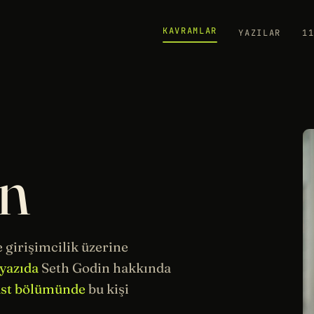
KAVRAMLAR
YAZILAR
1
in
e girişimcilik üzerine
 yazıda
Seth Godin hakkında
ast bölümünde
bu kişi