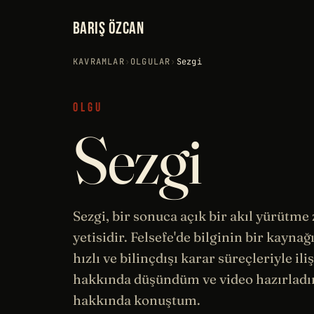
BARIŞ ÖZCAN
KAVRAMLAR
›
OLGULAR
›
Sezgi
OLGU
Sezgi
Sezgi, bir sonuca açık bir akıl yürüt
yetisidir.
Felsefe
'de bilginin bir kaynağ
hızlı ve
bilinçdışı
karar süreçleriyle ili
hakkında düşündüm ve video hazırlad
hakkında konuştum.