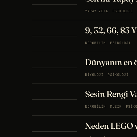
YAPAY ZEKA
PSIKOLOJI
9, 32, 66, 83 
NÖROBILIM
PSIKOLOJI
Dünyanın en 
BIYOLOJI
PSIKOLOJI
Sesin Rengi Va
NÖROBILIM
MÜZIK
PSIK
Neden LEGO v