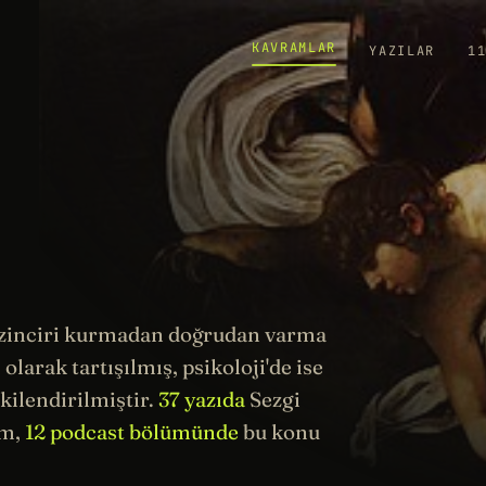
KAVRAMLAR
YAZILAR
1
me zinciri kurmadan doğrudan varma
ı olarak tartışılmış,
psikoloji
'de ise
şkilendirilmiştir.
37 yazıda
Sezgi
ım,
12 podcast bölümünde
bu konu