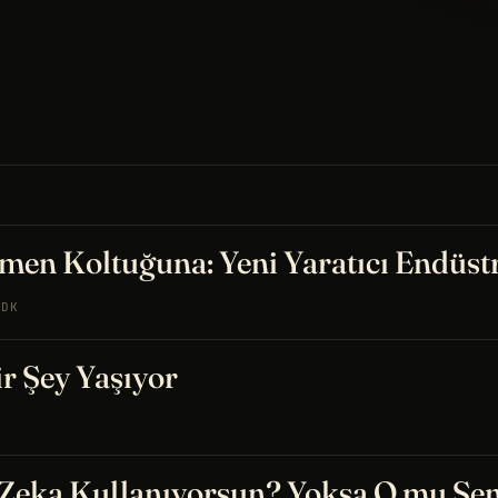
men Koltuğuna: Yeni Yaratıcı Endüst
 DK
ir Şey Yaşıyor
 Zeka Kullanıyorsun? Yoksa O mu Sen