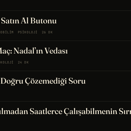
Satın Al Butonu
ROBILIM
PSIKOLOJI
26 DK
Maç: Nadal’ın Vedası
IKOLOJI
24 DK
 Doğru Çözemediği Soru
lmadan Saatlerce Çalışabilmenin Sır