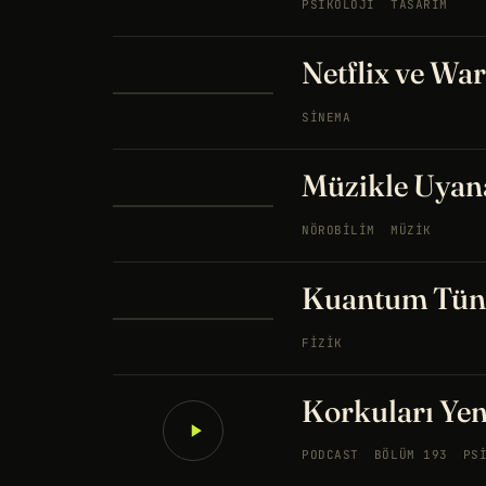
PSIKOLOJI
TASARIM
Netflix ve War
SINEMA
Müzikle Uyan
NÖROBILIM
MÜZIK
Kuantum Tün
FIZIK
Korkuları Ye
PODCAST
BÖLÜM 193
PS