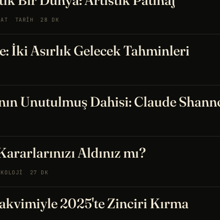
k Bir Dünya: Artistik Patinaj
NAT
TARIH
28 DK
e: İki Asırlık Gelecek Tahminleri
'nın Unutulmuş Dahisi: Claude Shann
 Kararlarınızı Aldınız mı?
IKOLOJI
27 DK
akvimiyle 2025'te Zinciri Kırma