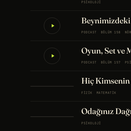
PSIKOLOJI
Beynimizdeki 
PODCAST
BÖLÜM 158
NÖ
Oyun, Set ve 
PODCAST
BÖLÜM 157
PS
Hiç Kimsenin
FIZIK
MATEMATIK
Odağınız Dağı
PSIKOLOJI