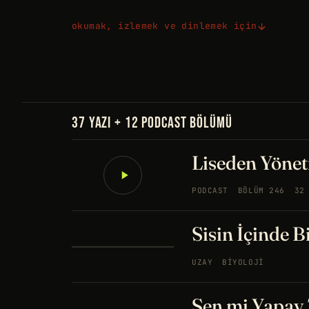
okumak, izlemek ve dinlemek için
37 YAZI + 12 PODCAST BÖLÜMÜ
Liseden Yönet
PODCAST
BÖLÜM 246
32
Sisin İçinde B
UZAY
BIYOLOJI
Sen mi Yapay