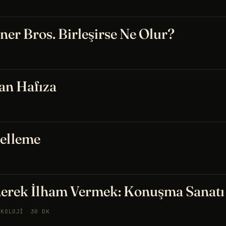
ner Bros. Birleşirse Ne Olur?
an Hafıza
elleme
nerek İlham Vermek: Konuşma Sanatı
IKOLOJI
30 DK