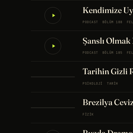
Kendimize Uy
PODCAST
BÖLÜM 188
FE
Şanslı Olmak 
PODCAST
BÖLÜM 185
FE
Tarihin Gizli 
PSIKOLOJI
TARIH
Brezilya Ceviz
FIZIK