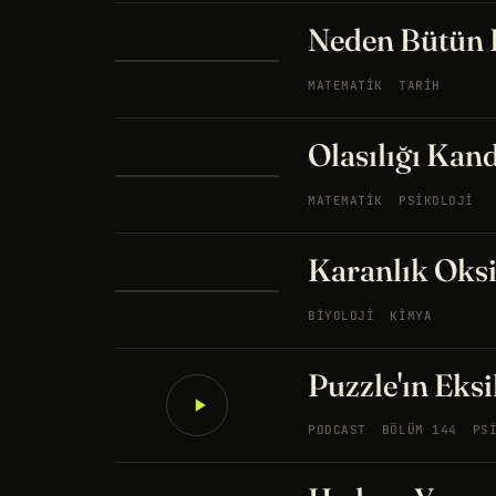
Neden Bütün D
MATEMATIK
TARIH
Olasılığı Kand
MATEMATIK
PSIKOLOJI
Karanlık Oksi
BIYOLOJI
KIMYA
Puzzle'ın Eksi
PODCAST
BÖLÜM 144
PS