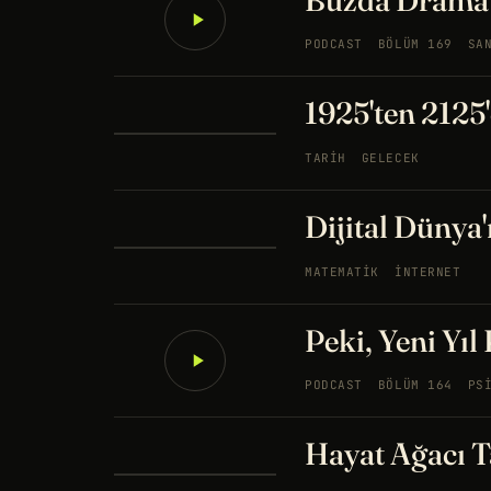
Buzda Dramati
PODCAST
BÖLÜM 169
SA
1925'ten 2125'
TARIH
GELECEK
Dijital Dünya
MATEMATIK
İNTERNET
Peki, Yeni Yıl
PODCAST
BÖLÜM 164
PS
Hayat Ağacı T