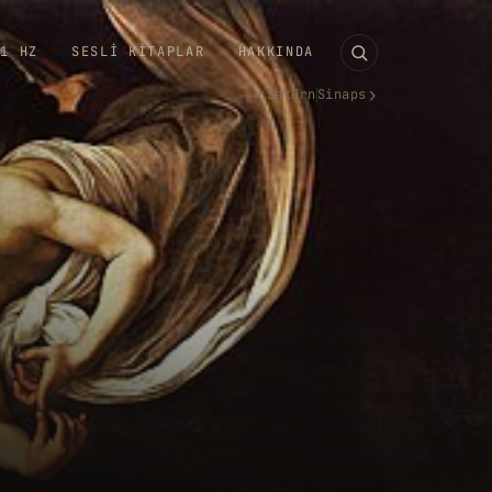
11 HZ
SESLI KITAPLAR
HAKKINDA
‹
›
Satürn
Sinaps