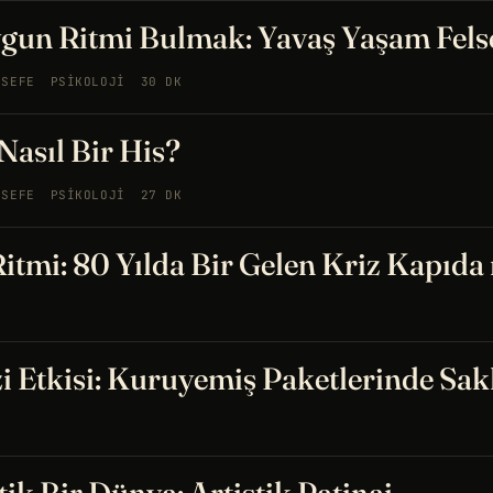
gun Ritmi Bulmak: Yavaş Yaşam Felse
LSEFE
PSIKOLOJI
30 DK
Nasıl Bir His?
LSEFE
PSIKOLOJI
27 DK
Ritmi: 80 Yılda Bir Gelen Kriz Kapıda
i Etkisi: Kuruyemiş Paketlerinde Sakl