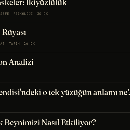
skeler: İkiyüzlülük
LSEFE
PSIKOLOJI
30 DK
i Rüyası
NAT
TARIH
26 DK
on Analizi
endisi'ndeki o tek yüzüğün anlamı ne
Beynimizi Nasıl Etkiliyor?