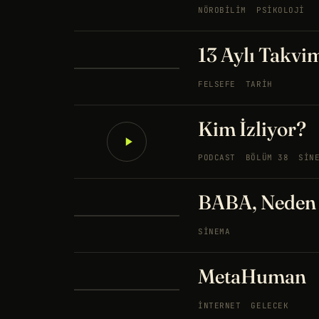
NÖROBILIM
PSIKOLOJI
13 Aylı Takvi
FELSEFE
TARIH
Kim İzliyor?
PODCAST
BÖLÜM 38
SIN
BABA, Neden b
SINEMA
MetaHuman
İNTERNET
GELECEK