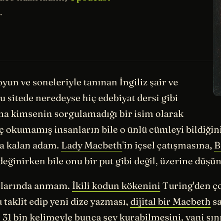
.
 oyun ve soneleriyle tanınan İngiliz şair ve
 sitede neredeyse hiç edebiyat dersi gibi
ma kimsenin sorgulamadığı bir isim olarak
ç okumamış insanların bile o ünlü cümleyi bildiğini
da kalan adam.
Lady Macbeth
'in içsel çatışmasına,
B
değinirken bile onu bir put gibi değil, üzerine düşü
azılarında anmam.
İkili kodun kökenini
Turing'den ço
 taklit edip yeni dize yazması,
dijital bir Macbeth
sa
 31 bin kelimeyle
bunca şey kurabilmesini, yani sını