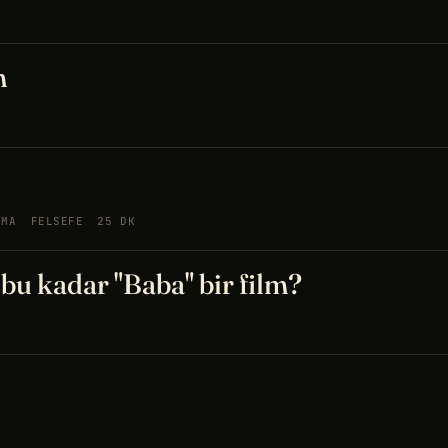
m
EMA
FELSEFE
25 DK
u kadar "Baba" bir film?