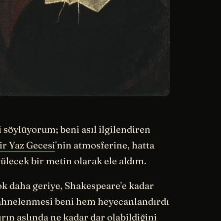
 söylüyorum; beni asıl ilgilendiren
ir Yaz Gecesi
'nin atmosferine, hatta
nülecek bir metin olarak ele aldım.
k daha geriye, Shakespeare'e kadar
hnelenmesi beni hem heyecanlandırdı
rın aslında ne kadar dar olabildiğini