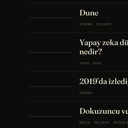
Dune
SINEMA
FELSEFE
Yapay zeka dü
nedir?
YAPAY ZEKA
2019’da izledi
SINEMA
Dokuzuncu v
MÜZIK
FELSEFE
PSIKOL