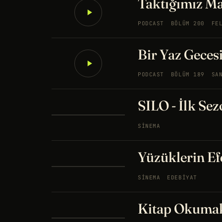
Taktığımız Ma
PODCAST
BÖLÜM 200
FE
Bir Yaz Geces
PODCAST
BÖLÜM 189
SA
SILO - İlk Sez
SINEMA
Yüzüklerin Ef
SINEMA
EDEBIYAT
Kitap Okumak 