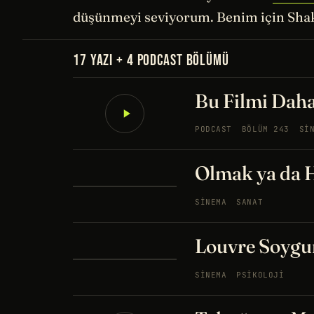
düşünmeyi seviyorum. Benim için Shake
17 YAZI + 4 PODCAST BÖLÜMÜ
Bu Filmi Daha
PODCAST
BÖLÜM 243
SI
Olmak ya da
SINEMA
SANAT
Louvre Soygu
SINEMA
PSIKOLOJI