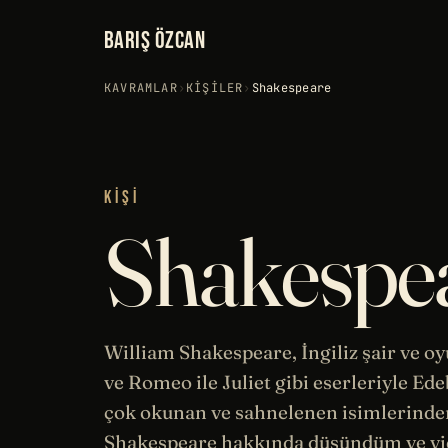
BARIŞ ÖZCAN
KAVRAMLAR
›
KIŞILER
›
Shakespeare
KIŞI
Shakespe
William Shakespeare, İngiliz şair ve o
ve Romeo ile Juliet gibi eserleriyle
Ede
çok okunan ve sahnelenen isimlerinden
Shakespeare hakkında düşündüm ve vi