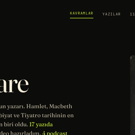
KAVRAMLAR
YAZILAR
1
are
yun yazarı. Hamlet, Macbeth
biyat
ve Tiyatro
tarihinin
en
 biri oldu.
17 yazıda
deo hazırladım,
4 podcast