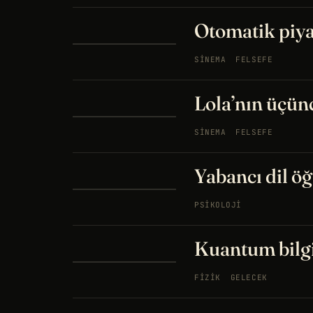
Otomatik piya
SINEMA
FELSEFE
Lola’nın üçünc
SINEMA
FELSEFE
Yabancı dil ö
PSIKOLOJI
Kuantum bilgi
FIZIK
GELECEK