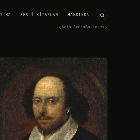
11 HZ
SESLI KITAPLAR
HAKKINDA
‹
›
Seth Godin
Sokrates