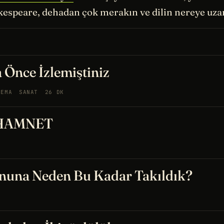
speare, dehadan çok merakın ve dilin nereye uzan
 Önce İzlemiştiniz
NEMA
SANAT
26 DK
 HAMNET
nuna Neden Bu Kadar Takıldık?