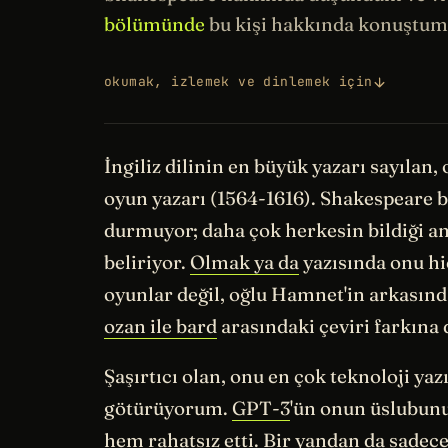
bölümünde
bu kişi hakkında konuştum
okumak, izlemek ve dinlemek için
İngiliz dilinin en büyük yazarı sayılan,
oyun yazarı (1564-1616). Shakespeare bu
durmuyor; daha çok herkesin bildiği a
beliriyor.
Olmak ya da
yazısında onu hi
oyunlar değil, oğlu Hamnet'in arkasın
ozan ile bard
arasındaki çeviri farkına 
Şaşırtıcı olan, onu en çok teknoloji y
götürüyorum.
GPT-3
'ün onun üslubunu
hem rahatsız etti. Bir yandan da
sadece