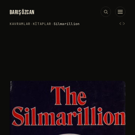
BARIŞ ÖZCAN
‹
›
KAVRAMLAR
›
KITAPLAR
›
Silmarillion