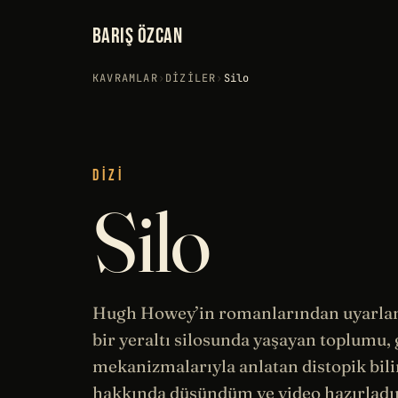
BARIŞ ÖZCAN
KAVRAMLAR
›
DIZILER
›
Silo
DIZI
Silo
Hugh Howey’in romanlarından uyarlan
bir yeraltı silosunda yaşayan toplumu,
mekanizmalarıyla anlatan distopik bil
hakkında düşündüm ve video hazırladı