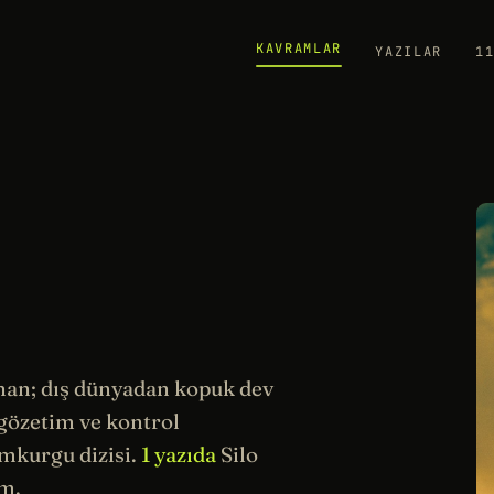
KAVRAMLAR
YAZILAR
1
an; dış dünyadan kopuk dev
gözetim
ve kontrol
imkurgu dizisi.
1 yazıda
Silo
m.