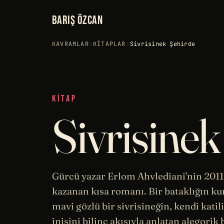
BARIŞ ÖZCAN
KAVRAMLAR
›
KITAPLAR
›
Sivrisinek Şehirde
KITAP
Sivrisinek
Gürcü yazar Erlom Ahvlediani'nin 201
kazanan kısa romanı. Bir bataklığın k
mavi gözlü bir sivrisineğin, kendi kati
inişini
bilinç
akışıyla anlatan alegorik 