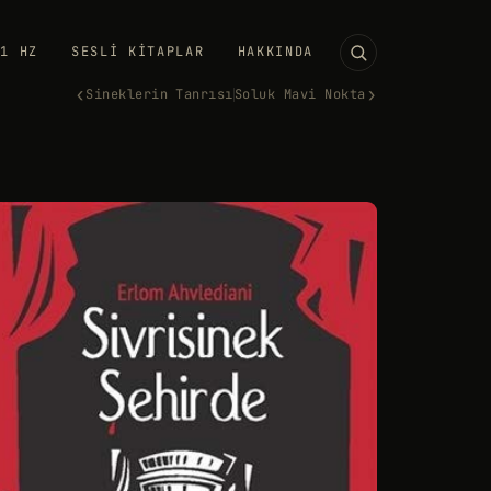
11 HZ
SESLI KITAPLAR
HAKKINDA
‹
›
Sineklerin Tanrısı
Soluk Mavi Nokta