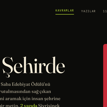
KAVRAMLAR
YAZILAR
1
 Şehirde
1 Saba
Edebiyat
Ödülü'nü
urutulmasından sağ çıkan
lini aramak için insan şehrine
bir metin.
2 yazıda
Sivrisinek