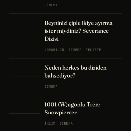
SINEMA
Beyninizi çiple ikiye ayırma
ister miydiniz? Severance
Dizisi
NÖROBILIM
SINEMA
FELSEFE
Neden herkes bu diziden
bahsediyor?
SINEMA
1001 (W)agonlu Tren:
Snowpiercer
İKLIM
SINEMA