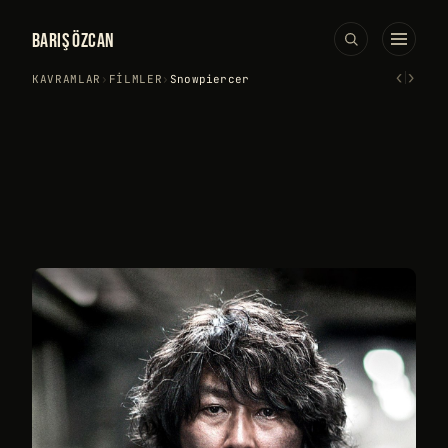
BARIŞ ÖZCAN
‹
›
KAVRAMLAR
›
FILMLER
›
Snowpiercer