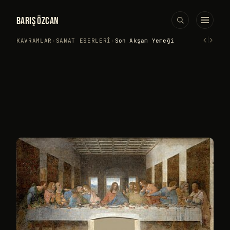
BARIŞ ÖZCAN
‹
›
KAVRAMLAR
›
SANAT ESERLERI
›
Son Akşam Yemeği