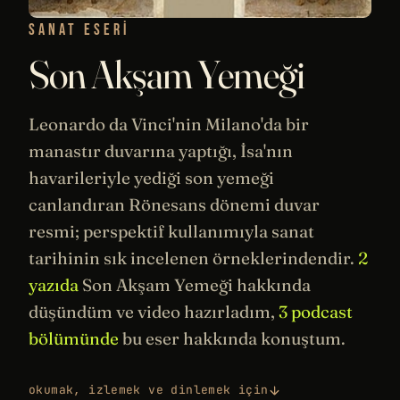
SANAT ESERI
Son Akşam Yemeği
Leonardo da Vinci
'nin Milano'da bir
manastır duvarına yaptığı, İsa'nın
havarileriyle yediği son yemeği
canlandıran
Rönesans
dönemi duvar
resmi; perspektif kullanımıyla
sanat
tarihinin
sık incelenen örneklerindendir.
2
yazıda
Son Akşam Yemeği hakkında
düşündüm ve video hazırladım,
3 podcast
bölümünde
bu eser hakkında konuştum.
okumak, izlemek ve dinlemek için