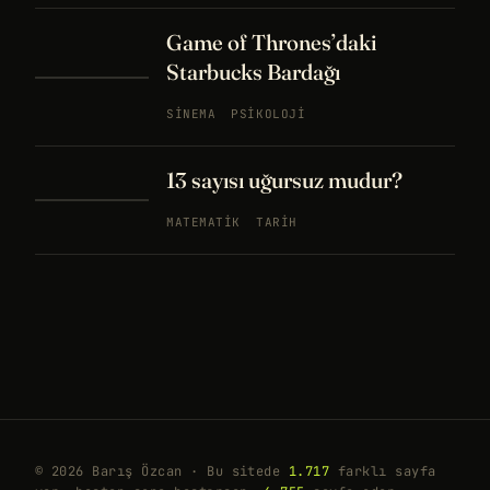
Game of Thrones’daki
Starbucks Bardağı
SINEMA
PSIKOLOJI
13 sayısı uğursuz mudur?
MATEMATIK
TARIH
© 2026 Barış Özcan · Bu sitede
1.717
farklı sayfa