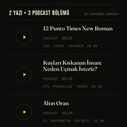
2 YAZI + 3 PODCAST BÖLÜMÜ
en yeniden eskiye
12 Punto Times New Roman
PODCAST
BÖLÜM
235
TARIH
TASARIM
28 DK
Kuşları Kıskanan İnsan:
Neden Uçmak İsteriz?
PODCAST
BÖLÜM
174
PSIKOLOJI
TARIH
30 DK
Altın Oran
PODCAST
BÖLÜM
21
MATEMATIK
FELSEFE
22 DK