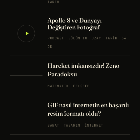
TARIH
Apollo 8 ve Dünyayı
Değiştiren Fotoğraf
PODCAST
BÖLÜM 18
UZAY
TARIH
54
DK
Hareket imkansızdır! Zeno
Paradoksu
MATEMATIK
FELSEFE
GIF nasıl internetin en başarılı
resim formatı oldu?
SANAT
TASARIM
İNTERNET