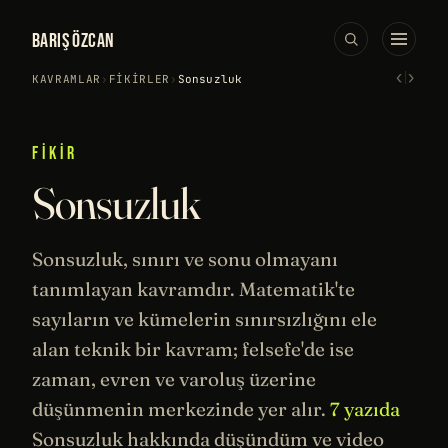
BARIŞ ÖZCAN
‹
›
KAVRAMLAR
›
FIKIRLER
›
Sonsuzluk
FIKIR
Sonsuzluk
Sonsuzluk, sınırı ve sonu olmayanı
tanımlayan kavramdır.
Matematik
'te
sayıların ve kümelerin sınırsızlığını ele
alan teknik bir kavram;
felsefe
'de ise
zaman, evren ve
varoluş
üzerine
düşünmenin merkezinde yer alır.
7 yazıda
Sonsuzluk hakkında düşündüm ve video