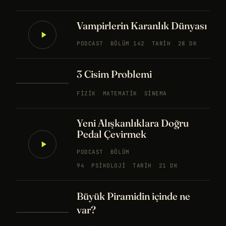
Vampirlerin Karanlık Dünyası
PODCAST
BÖLÜM 142
TARIH
28 DK
3 Cisim Problemi
FIZIK
MATEMATIK
SINEMA
Yeni Alışkanlıklara Doğru
Pedal Çevirmek
PODCAST
BÖLÜM
94
PSIKOLOJI
TARIH
21 DK
Büyük Piramidin içinde ne
var?