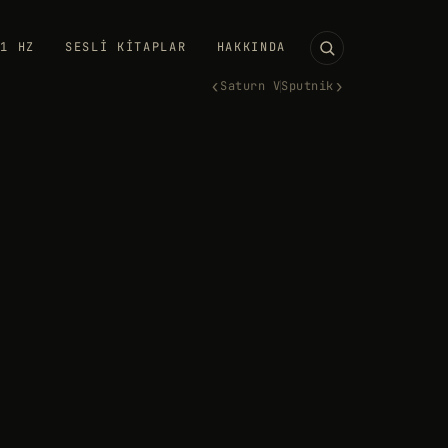
11 HZ
SESLI KITAPLAR
HAKKINDA
‹
›
Saturn V
Sputnik