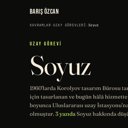
BARIŞ ÖZCAN
KAVRAMLAR
›
UZAY GÖREVLERI
›
Soyuz
UZAY GÖREVI
Soyuz
1960'larda Korolyov
tasarım
Bürosu ta
için tasarlanan ve bugün hâlâ hizmette 
boyunca Uluslararası uzay İstasyonu'na
olmuştur.
3 yazıda
Soyuz hakkında düşü