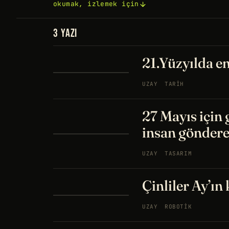
okumak, izlemek için
3 YAZI
21.Yüzyılda 
UZAY
TARIH
27 Mayıs için 
insan gönder
UZAY
TASARIM
Çinliler Ay’ın
UZAY
ROBOTIK