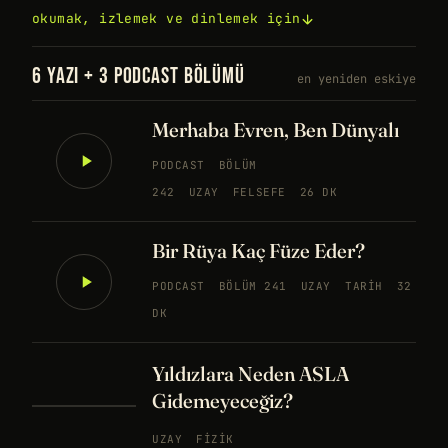
okumak, izlemek ve dinlemek için
6 YAZI + 3 PODCAST BÖLÜMÜ
en yeniden eskiye
Merhaba Evren, Ben Dünyalı
PODCAST
BÖLÜM
242
UZAY
FELSEFE
26 DK
Bir Rüya Kaç Füze Eder?
PODCAST
BÖLÜM 241
UZAY
TARIH
32
DK
Yıldızlara Neden ASLA
Gidemeyeceğiz?
UZAY
FIZIK