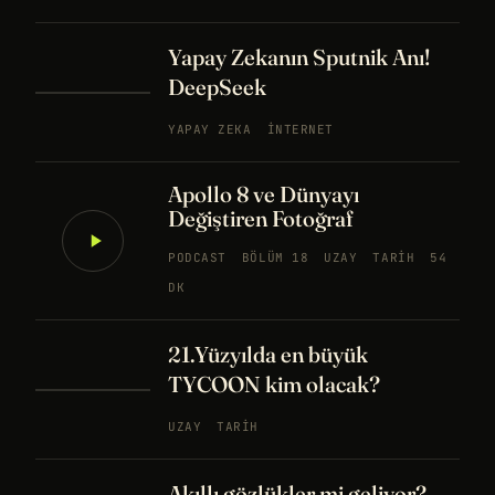
Yapay Zekanın Sputnik Anı!
DeepSeek
YAPAY ZEKA
İNTERNET
Apollo 8 ve Dünyayı
Değiştiren Fotoğraf
PODCAST
BÖLÜM 18
UZAY
TARIH
54
DK
21.Yüzyılda en büyük
TYCOON kim olacak?
UZAY
TARIH
Akıllı gözlükler mi geliyor?