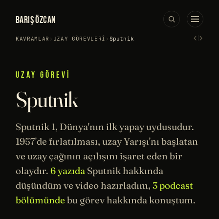
BARIŞ ÖZCAN
‹
›
KAVRAMLAR
›
UZAY GÖREVLERI
›
Sputnik
UZAY GÖREVI
Sputnik
Sputnik 1, Dünya'nın ilk yapay uydusudur.
1957'de fırlatılması,
uzay
Yarışı'nı başlatan
ve uzay çağının açılışını işaret eden bir
olaydır.
6 yazıda
Sputnik hakkında
düşündüm ve video hazırladım,
3 podcast
bölümünde
bu görev hakkında konuştum.