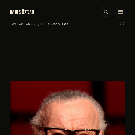
BARIŞ ÖZCAN
‹
›
KAVRAMLAR
›
KIŞILER
›
Stan Lee