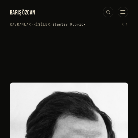
BARIŞ ÖZCAN
‹
›
KAVRAMLAR
›
KIŞILER
›
Stanley Kubrick