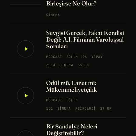
Birleşirse Ne Olur?
SINEMA
Sevgisi Gerçek, Fakat Kendisi
Değil: A.I. Filminin Varoluşsal
Soruları
PODCAST
BÖLÜM 196
YAPAY
ZEKA
SINEMA
35 DK
Ödül mü, Lanet mi:
Mükemmeliyetçilik
PODCAST
BÖLÜM
151
SINEMA
PSIKOLOJI
27 DK
Bir Sandalye Neleri
Değiştirebilir?