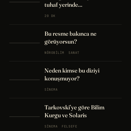
tuhaf yerinde...
20 DK
Bu resme bakınca ne
görüyorsun?
NÖROBILIM
SANAT
Neden kimse bu diziyi
konuşmuyor?
SINEMA
Tarkovski’ye göre Bilim
Kurgu ve Solaris
SINEMA
FELSEFE