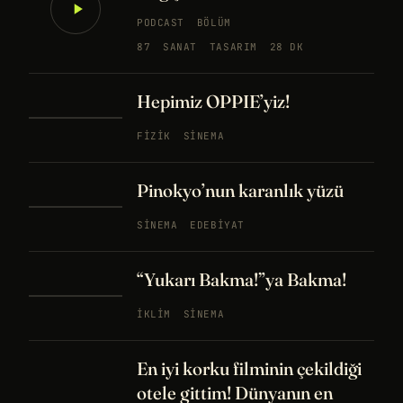
PODCAST
BÖLÜM
87
SANAT
TASARIM
28 DK
Hepimiz OPPIE’yiz!
FIZIK
SINEMA
Pinokyo’nun karanlık yüzü
SINEMA
EDEBIYAT
“Yukarı Bakma!”ya Bakma!
İKLIM
SINEMA
En iyi korku filminin çekildiği
otele gittim! Dünyanın en