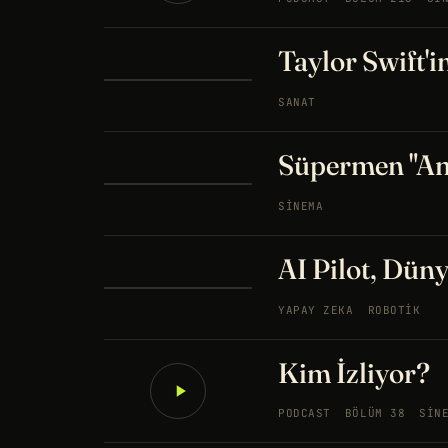
Taylor Swift'i
SANAT
Süpermen "Am
SINEMA
AI Pilot, Dün
YAPAY ZEKA
ROBOTIK
Kim İzliyor?
PODCAST
BÖLÜM 38
SIN