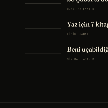
UZAY
MATEMATIK
Yaz için 7 kita
FIZIK
SANAT
Beni uçabildi
SINEMA
TASARIM