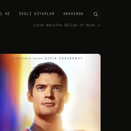
11 HZ
SESLI KITAPLAR
HAKKINDA
‹
›
Star Wars
The Ballad of Buster Scruggs