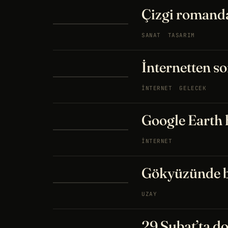
Çizgi romand
SANAT
TASARIM
İnternetten s
İNTERNET
GELECEK
Google Earth 
İNTERNET
Gökyüzünde bu
UZAY
29 Şubat’ta d