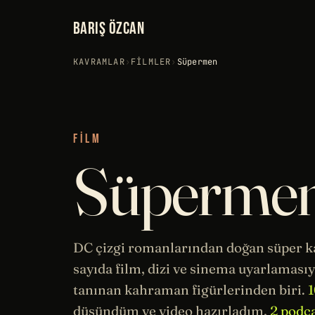
BARIŞ ÖZCAN
KAVRAMLAR
›
FILMLER
›
Süpermen
FILM
Süperme
DC çizgi romanlarından doğan süper 
sayıda film, dizi ve
sinema
uyarlamasıyl
tanınan kahraman figürlerinden biri.
1
düşündüm ve video hazırladım,
2 podc