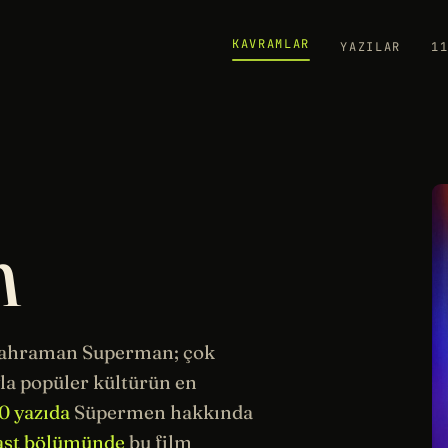
KAVRAMLAR
YAZILAR
1
n
kahraman Superman; çok
a popüler kültürün en
0 yazıda
Süpermen hakkında
ast bölümünde
bu film