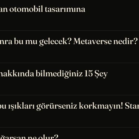
an otomobil tasarımına
onra bu mu gelecek? Metaverse nedir?
hakkında bilmediğiniz 15 Şey
 ışıkları görürseniz korkmayın! Star
oğarsan ne olur?