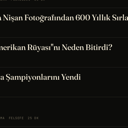
n Nişan Fotoğrafından 600 Yıllık Sırl
erikan Rüyası"nı Neden Bitirdi?
ya Şampiyonlarını Yendi
EMA
FELSEFE
25 DK