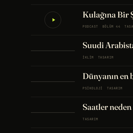
Kulağına Bir 
PODCAST
BÖLÜM 44
TAS
Suudi Arabista
İKLIM
TASARIM
Dünyanın en 
PSIKOLOJI
TASARIM
Saatler neden 
TASARIM