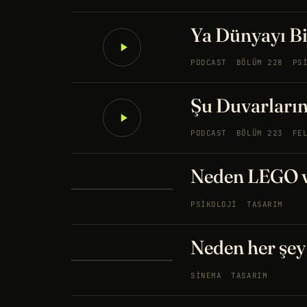
Ya Dünyayı Bi
PODCAST
BÖLÜM 228
PS
Şu Duvarların
PODCAST
BÖLÜM 223
FE
Neden LEGO v
PSIKOLOJI
TASARIM
Neden her şey
SINEMA
TASARIM