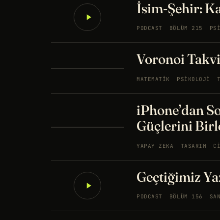
İsim-Şehir: K
PODCAST
BÖLÜM 215
PS
Voronoi Takvi
MATEMATIK
PSIKOLOJI
iPhone’dan S
Güçlerini Birl
YAPAY ZEKA
TASARIM
C
Geçtiğimiz Yaz
PODCAST
BÖLÜM 156
SA