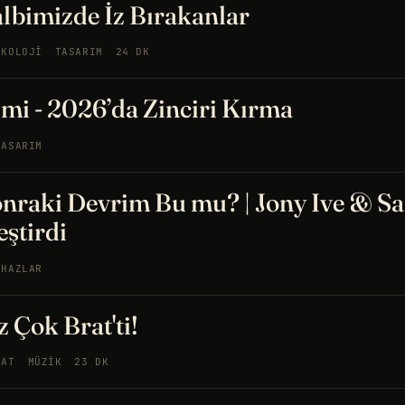
albimizde İz Bırakanlar
IKOLOJI
TASARIM
24 DK
mi - 2026’da Zinciri Kırma
TASARIM
onraki Devrim Bu mu? | Jony Ive & S
eştirdi
IHAZLAR
 Çok Brat'ti!
NAT
MÜZIK
23 DK