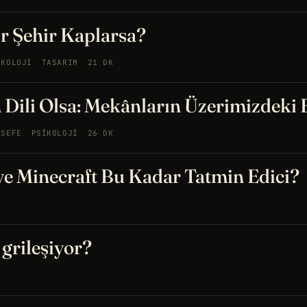
r Şehir Kaplarsa?
IKOLOJI
TASARIM
21 DK
 Dili Olsa: Mekânların Üzerimizdeki E
LSEFE
PSIKOLOJI
26 DK
e Minecraft Bu Kadar Tatmin Edici?
 grileşiyor?