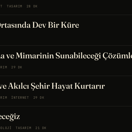
AT
TASARIM
28 DK
Ortasında Dev Bir Küre
a ve Mimarinin Sunabileceği Çözüml
ARIM
29 DK
e Akılcı Şehir Hayat Kurtarır
ARIM
İNTERNET
29 DK
eceğiz
KOLOJI
TASARIM
21 DK