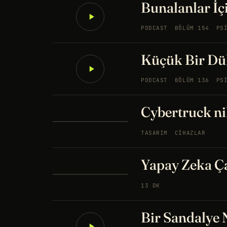
Bunalanlar İç
PODCAST
BÖLÜM 154
PS
Küçük Bir Dü
PODCAST
BÖLÜM 136
PS
Cybertruck nih
TASARIM
CIHAZLAR
Yapay Zeka Ça
13 DK
Bir Sandalye N