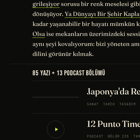
grileşiyor
sorusu bir renk meselesi gibi 
dönüşüyor.
Ya Dünyayı Bir Şehir Kapla
kadar yaşanabilir bir hayatı mümkün k
Olsa
ise mekanların üzerimizdeki sessiz
aynı şeyi kovalıyorum: bizi yöneten am
dilini görünür kılmak.
85 YAZI + 13 PODCAST BÖLÜMÜ
Japonya'da Re
SANAT
TARIH
TASARIM
12 Punto Tim
PODCAST
BÖLÜM 235
TA