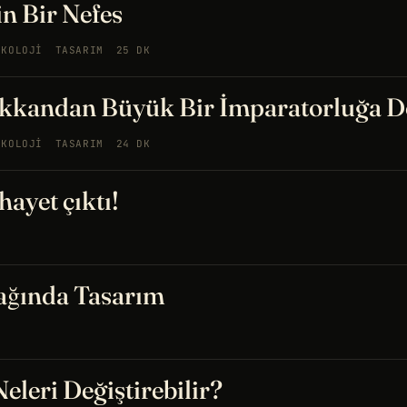
in Bir Nefes
IKOLOJI
TASARIM
25 DK
kkandan Büyük Bir İmparatorluğa Dö
IKOLOJI
TASARIM
24 DK
ayet çıktı!
ğında Tasarım
eleri Değiştirebilir?