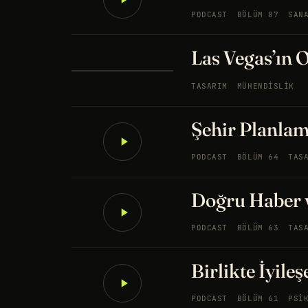
PODCAST
BÖLÜM 87
SAN
Las Vegas’ın 
TASARIM
MÜHENDISLIK
Şehir Planlam
PODCAST
BÖLÜM 64
TAS
Doğru Haber v
PODCAST
BÖLÜM 63
TAS
Birlikte İyileş
PODCAST
BÖLÜM 61
PSI