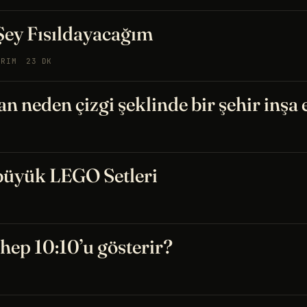
Şey Fısıldayacağım
ARIM
23 DK
n neden çizgi şeklinde bir şehir inşa
büyük LEGO Setleri
hep 10:10’u gösterir?