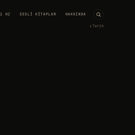
11 HZ
SESLI KITAPLAR
HAKKINDA
‹
Tarih