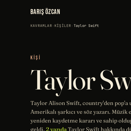
BARIŞ ÖZCAN
KAVRAMLAR
›
KIŞILER
›
Taylor Swift
KIŞI
Taylor Swi
Taylor Alison Swift, country'den pop'a
Amerikalı şarkıcı ve söz yazarı.
Müzik
e
yeniden kaydetme kararı ve sahip oldu
geldi.
2 yazıda
Taylor Swift hakkında d