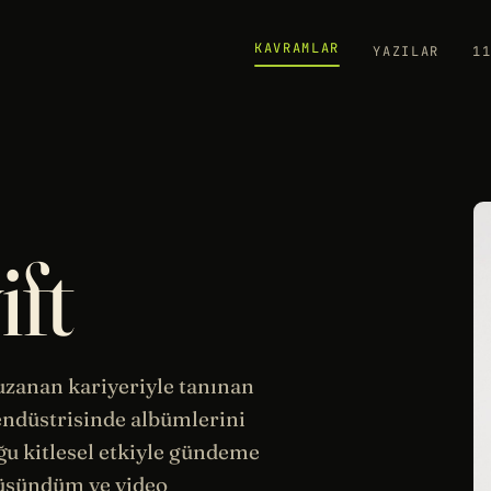
KAVRAMLAR
YAZILAR
1
ft
 uzanan kariyeriyle tanınan
ndüstrisinde albümlerini
ğu kitlesel etkiyle gündeme
üşündüm ve video