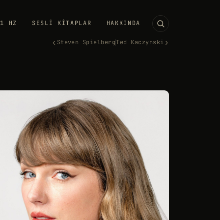
11 HZ
SESLI KITAPLAR
HAKKINDA
‹
›
Steven Spielberg
Ted Kaczynski