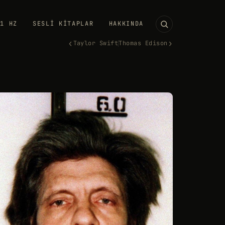
11 HZ
SESLI KITAPLAR
HAKKINDA
‹
›
Taylor Swift
Thomas Edison