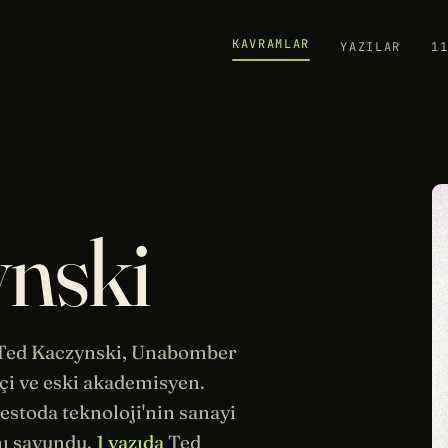
KAVRAMLAR
YAZILAR
1
nski
 Ted Kaczynski, Unabomber
çi
ve eski akademisyen.
estoda teknoloji'nin sanayi
nı savundu.
1 yazıda
Ted