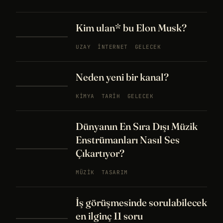
Kim ulan* bu Elon Musk?
UZAY
İNTERNET
GELECEK
Neden yeni bir kanal?
KIMYA
TARIH
GELECEK
Dünyanın En Sıra Dışı Müzik
Enstrümanları Nasıl Ses
Çıkartıyor?
MÜZIK
TASARIM
İş görüşmesinde sorulabilecek
en ilginç 11 soru