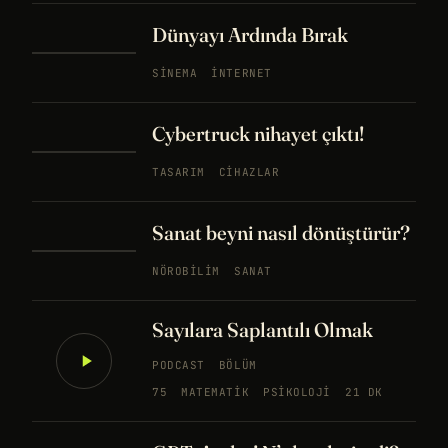
Dünyayı Ardında Bırak
SINEMA
İNTERNET
Cybertruck nihayet çıktı!
TASARIM
CIHAZLAR
Sanat beyni nasıl dönüştürür?
NÖROBILIM
SANAT
Sayılara Saplantılı Olmak
PODCAST
BÖLÜM
75
MATEMATIK
PSIKOLOJI
21 DK