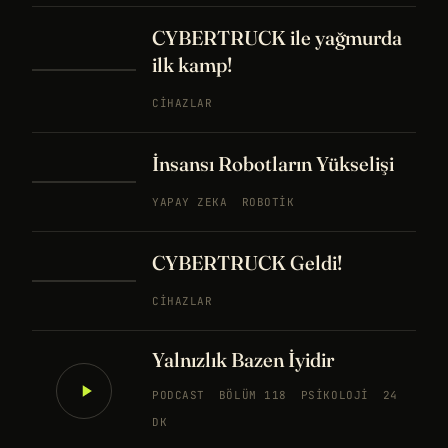
CYBERTRUCK ile yağmurda
ilk kamp!
CIHAZLAR
İnsansı Robotların Yükselişi
YAPAY ZEKA
ROBOTIK
CYBERTRUCK Geldi!
CIHAZLAR
Yalnızlık Bazen İyidir
PODCAST
BÖLÜM 118
PSIKOLOJI
24
DK