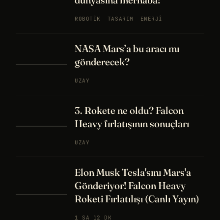
ROBOTIK
TASARIM
ENERJI
NASA Mars’a bu aracı mı
gönderecek?
UZAY
3. Rokete ne oldu? Falcon
Heavy fırlatışının sonuçları
UZAY
Elon Musk Tesla'sını Mars'a
Gönderiyor! Falcon Heavy
Roketi Fırlatılışı (Canlı Yayın)
1 SA 12 DK