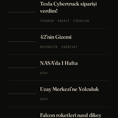
Tesla Cybertruck siparişi
verdim!
TASARIM
ENERJI
CIHAZLAR
42'nin Gizemi
MATEMATIK
EDEBIYAT
NASA’da 1 Hafta
UZAY
Uzay Merkezi’ne Yolculuk
UZAY
Falcon roketleri nasıl dikey