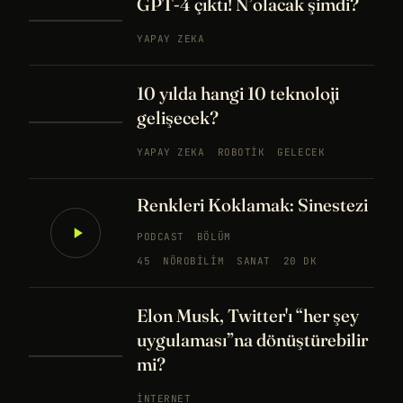
GPT-4 çıktı! N’olacak şimdi?
YAPAY ZEKA
10 yılda hangi 10 teknoloji
gelişecek?
YAPAY ZEKA
ROBOTIK
GELECEK
Renkleri Koklamak: Sinestezi
PODCAST
BÖLÜM
45
NÖROBILIM
SANAT
20 DK
Elon Musk, Twitter'ı “her şey
uygulaması”na dönüştürebilir
mi?
İNTERNET