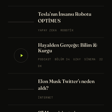
Tesla’nın İnsansı Robotu
OPTİMUS
YAPAY ZEKA
ROBOTIK
Hayalden Gerçeğe: Bilim &
Kurgu
PODCAST
BÖLÜM 34
UZAY
SINEMA
22
DK
Elon Musk Twitter’ı neden
aldı?
İNTERNET