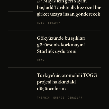
27 Mayıs için geri sayım
başladı! Tarihte ilk kez özel bir
şirket uzaya insan gönderecek
UZAY
TASARIM
Gökyüzünde bu ışıkları
görürseniz korkmayın!
Starlink uydu treni
UZAY
Türkiye'nin otomobili TOGG
projesi hakkındaki
düşüncelerim
TASARIM
ENERJI
CIHAZLAR