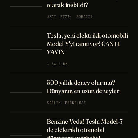
olarak inebildi?
UZAY
FIZIK
ROBOTIK
Tesla, yeni elektrikli otomobili
Model Y'yi tanıtıyor! CANLI
YAYIN
1 SA 0 DK
500 yıllık deney olur mu?
Dünyanın en uzun deneyleri
SAĞLIK
PSIKOLOJI
Benzine Veda! Tesla Model 3
ile elektrikli otomobil
dünyasına merhaba!