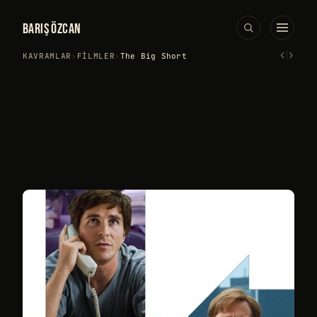
BARIŞ ÖZCAN
‹
›
KAVRAMLAR
›
FILMLER
›
The Big Short