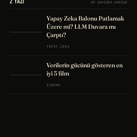
2 YAZI
en yeniden eskiye
Yapay Zeka Balonu Patlamak
Üzere mi? LLM Duvara mı
Çarptı?
YAPAY ZEKA
Verilerin gücünü gösteren en
iyi 5 film
SINEMA