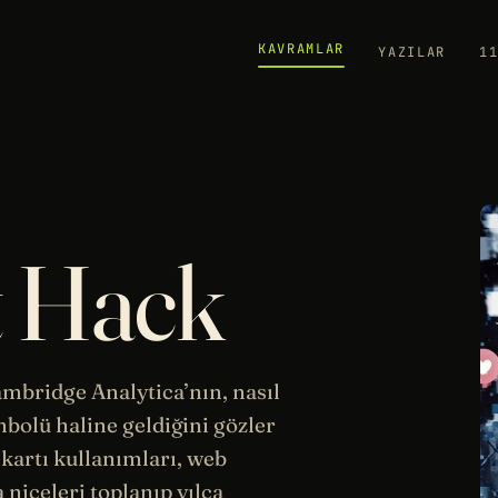
KAVRAMLAR
YAZILAR
1
t Hack
ambridge Analytica’nın, nasıl
olü haline geldiğini gözler
 kartı kullanımları, web
niceleri toplanıp yılca