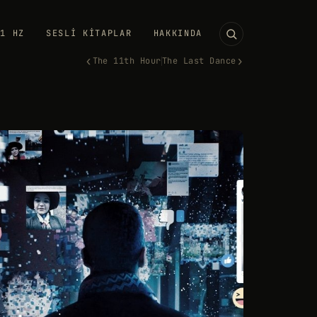
11 HZ
SESLI KITAPLAR
HAKKINDA
‹
›
The 11th Hour
The Last Dance