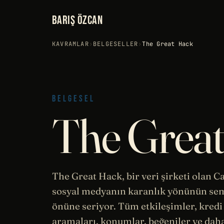
BARIŞ ÖZCAN
KAVRAMLAR
›
BELGESELLER
›
The Great Hack
BELGESEL
The Grea
The Great Hack, bir veri şirketi olan C
sosyal medyanın karanlık yönünün semb
önüne seriyor. Tüm etkileşimler, kredi
aramaları, konumlar, beğeniler ve daha 