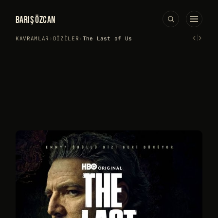
BARIŞ ÖZCAN
‹
›
KAVRAMLAR
›
DIZILER
›
The Last of Us