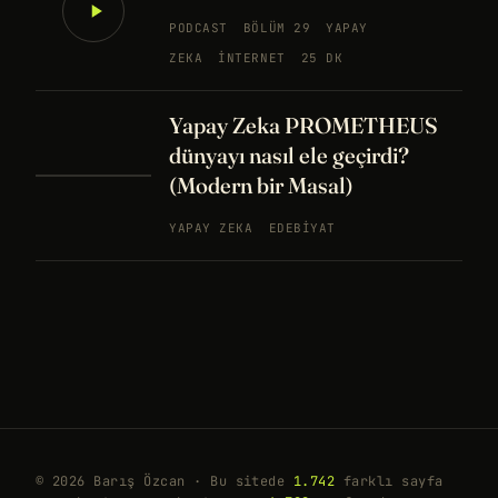
PODCAST
BÖLÜM 29
YAPAY
ZEKA
İNTERNET
25 DK
Yapay Zeka PROMETHEUS
dünyayı nasıl ele geçirdi?
(Modern bir Masal)
YAPAY ZEKA
EDEBIYAT
© 2026 Barış Özcan · Bu sitede
1.742
farklı sayfa