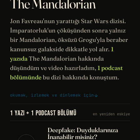
The Mandalorian
Jon Favreau
'nun yarattığı
Star Wars
dizisi.
İmparatorluk'un çöküşünden sonra yalnız
bir Mandalorian, öksüzü Grogu'yla beraber
kanunsuz galakside dikkatle yol alır.
1
yazıda
The Mandalorian hakkında
düşündüm ve video hazırladım,
1 podcast
bölümünde
bu dizi hakkında konuştum.
okumak, izlemek ve dinlemek için
1 YAZI + 1 PODCAST BÖLÜMÜ
en yeniden eskiye
Deepfake: Duyduklarınıza
İnanabilir misiniz?